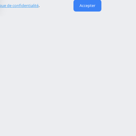
ique de confidentialité
.
Accepter
Liens utiles
À propos de nous
eida
Contact
Reserva cita
Réparation de site piraté