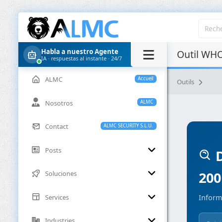
Habla a nuestro Agente
Outil WHO
IA · respuestas al instante · 24/7
ALMC
Accueil
Outils
Nosotros
ALMC
Contact
ALMC SECURITY S.L.U.
Posts
D
200
Soluciones
Services
Inform
Industries