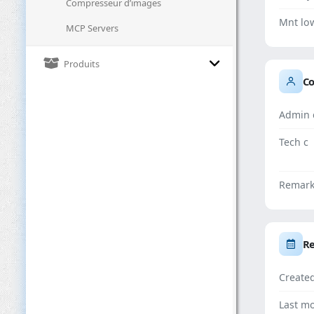
Compresseur d’images
Mnt lo
MCP Servers
Produits
Co
Admin 
Tech c
Remar
Re
Create
Last mo