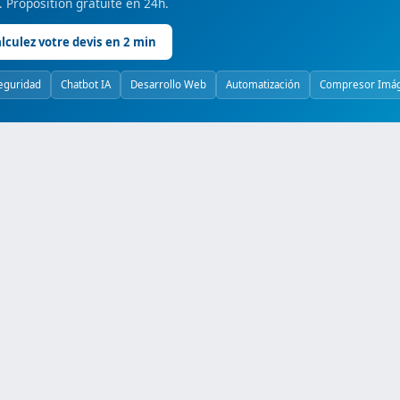
é. Proposition gratuite en 24h.
lculez votre devis en 2 min
eguridad
Chatbot IA
Desarrollo Web
Automatización
Compresor Imá