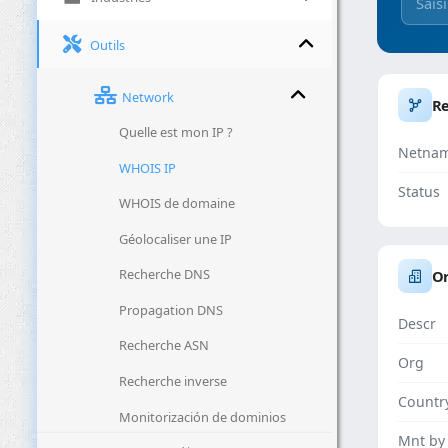
Outils
Network
R
Quelle est mon IP ?
Netna
WHOIS IP
Status
WHOIS de domaine
Géolocaliser une IP
Recherche DNS
Or
Propagation DNS
Descr
Recherche ASN
Org
Recherche inverse
Countr
Monitorización de dominios
Mnt by