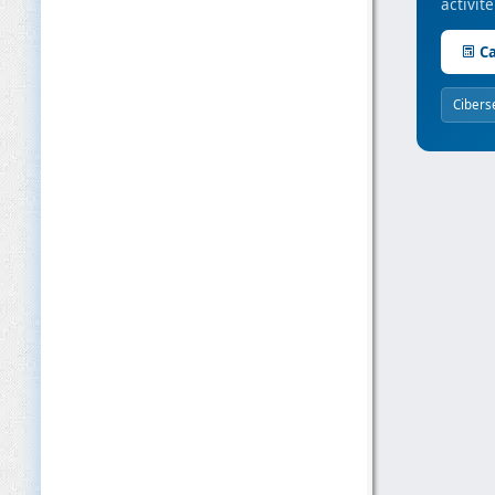
activit
Ca
Cibers