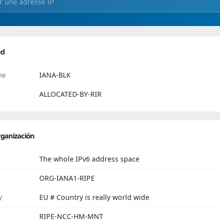
ed
me
IANA-BLK
ALLOCATED-BY-RIR
ganización
The whole IPv6 address space
ORG-IANA1-RIPE
y
EU # Country is really world wide
RIPE-NCC-HM-MNT