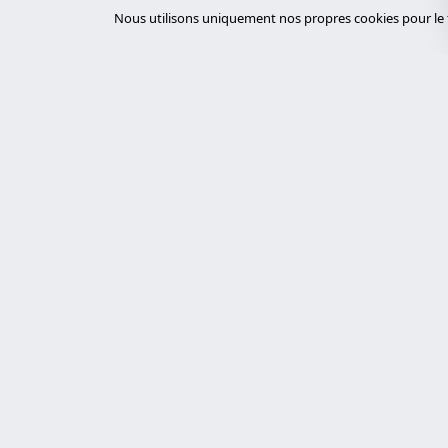
Nous utilisons uniquement nos propres cookies pour le f
Servi
desar
Experts en cybersécurité, développement
sur mesure avec Laravel et gestion de
tiend
serveurs. Nous proposons des solutions
chat
technologiques robustes, sécurisées et
auto