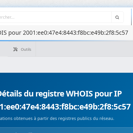
IS pour 2001:ee0:47e4:8443:f8bc:e49b:2f8:5c57
Outils
Outil WH
Outils
Quelle est mon IP ?
WHOIS IP
WHOIS de domaine
Recherche ASN
Recherche inverse
Monitorización de d
étails du registre WHOIS pour IP
1:ee0:47e4:8443:f8bc:e49b:2f8:5c57
ations obtenues à partir des registres publics du réseau.