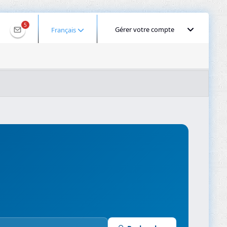
5
Gérer votre compte
Français
OIS pour 2001:ee0:47e4:8443:f8bc:e49b:2f8:5c57
Géolocaliser une IP
Recherche DNS
Propagation DNS
ominios
Compresseur d’images