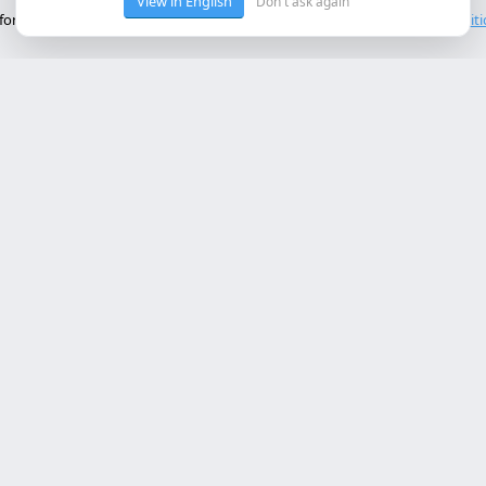
View in English
Don't ask again
onctionnement de base du site. Nous n'utilisons pas de cookies tiers.
Polit
ces Principaux
Contact
rollo web lleida
Rambla de Ferran, 37, 25007 Ll
a online a medida
+34 614 443 757
bot ia empresa
matización procesos empresa
info@almc.es