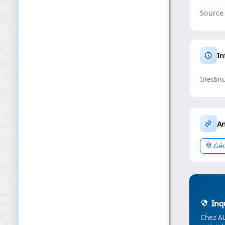
Source
In
Inet6n
An
Géo
Inqu
Chez AL