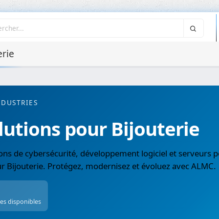
erie
NDUSTRIES
lutions pour Bijouterie
ons de cybersécurité, développement logiciel et serveurs p
r Bijouterie. Protégez, modernisez et évoluez avec ALMC.
ces disponibles