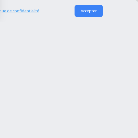
ique de confidentialité
.
Accepter
Liens utiles
À propos de nous
eida
Contact
Reserva cita
Réparation de site piraté
Maintenance de site web