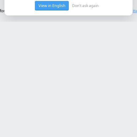
View in English
Don't ask again
onctionnement de base du site. Nous n'utilisons pas de cookies tiers.
Polit
ces Principaux
Contact
rollo web lleida
Rambla de Ferran, 37, 25007 Ll
a online a medida
+34 614 443 757
bot ia empresa
matización procesos empresa
info@almc.es
rollo aplicaciones móviles