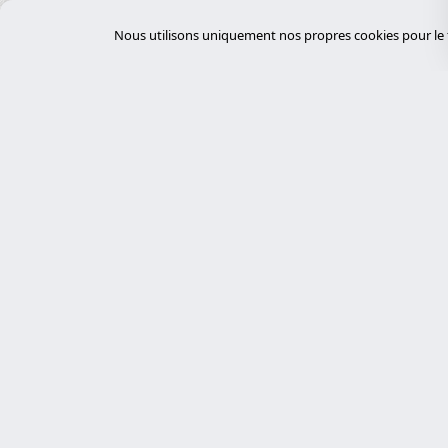
Équipements électriques
Nous utilisons uniquement nos propres cookies pour le f
Événements et Conférences
FinTech
Fournisseurs Cloud
Gestion des déchets
Gestion des installations
Gestion immobilière
Servi
Gouvernement et Administration
GovTech
desar
Experts en cybersécurité, développement
HealthTech
sur mesure avec Laravel et gestion de
tiend
serveurs. Nous proposons des solutions
Hôpitaux
chat
technologiques robustes, sécurisées et
auto
Hôtellerie
personnalisées.
desar
Immobilier