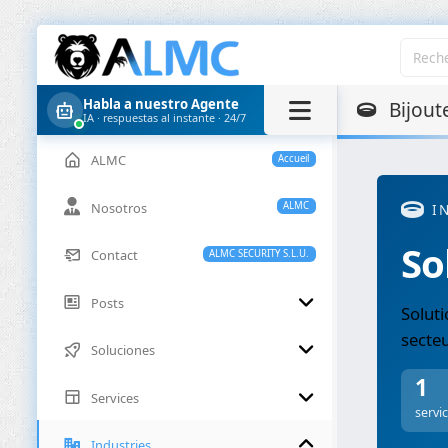
Habla a nuestro Agente
Bijout
IA · respuestas al instante · 24/7
ALMC
Accueil
Nosotros
ALMC
I
So
Contact
ALMC SECURITY S.L.U.
Posts
Soluti
secteu
Soluciones
1
Services
servi
Industries