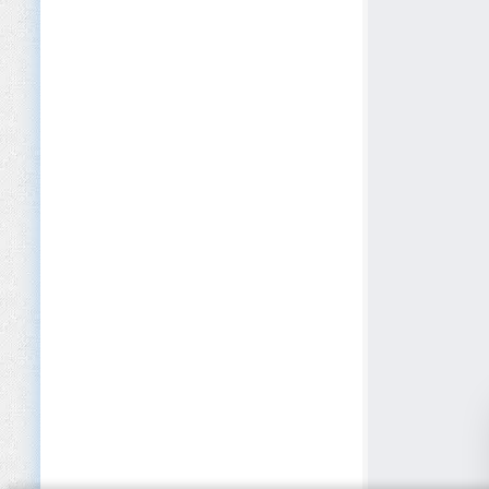
Cybersécurité
Défense et Sécurité
Développement logiciel
Dispositifs médicaux
E-commerce
Édition
EdTech
Éducation (Primaire/Secondaire)
Éducation privée et Académies
Électroménager
Électronique
Énergies renouvelables
Enseignement supérieur
Entreposage