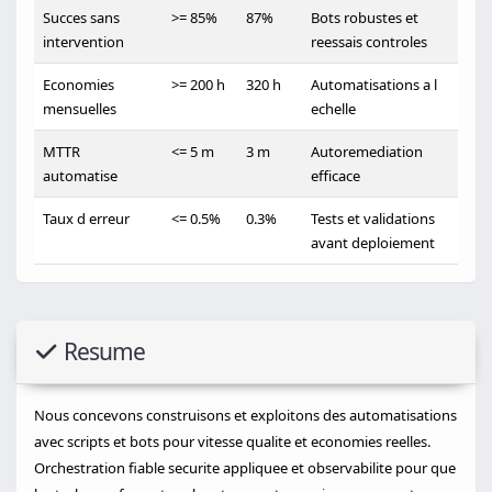
Succes sans
>= 85%
87%
Bots robustes et
intervention
reessais controles
Economies
>= 200 h
320 h
Automatisations a l
mensuelles
echelle
MTTR
<= 5 m
3 m
Autoremediation
automatise
efficace
Taux d erreur
<= 0.5%
0.3%
Tests et validations
avant deploiement
Resume
Nous concevons construisons et exploitons des automatisations
avec scripts et bots pour vitesse qualite et economies reelles.
Orchestration fiable securite appliquee et observabilite pour que