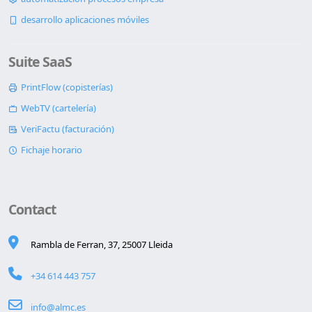
desarrollo aplicaciones móviles
Suite SaaS
PrintFlow (copisterías)
WebTV (cartelería)
VeriFactu (facturación)
Fichaje horario
Contact
Rambla de Ferran, 37, 25007 Lleida
+34 614 443 757
info@almc.es