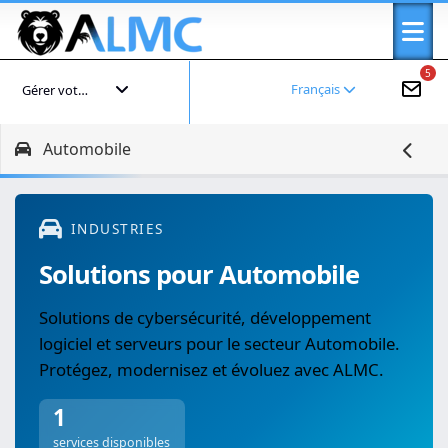
5
Français
Gérer votre compte
Automobile
INDUSTRIES
Solutions pour Automobile
Solutions de cybersécurité, développement
logiciel et serveurs pour le secteur Automobile.
Protégez, modernisez et évoluez avec ALMC.
1
services disponibles