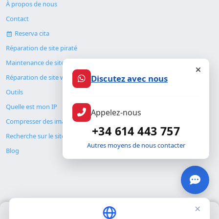
À propos de nous
Contact
Reserva cita
Réparation de site piraté
Maintenance de site web
Réparation de site web
Discutez avec nous
Outils
Quelle est mon IP
Appelez-nous
Compresser des images
+34 614 443 757
Recherche sur le site
Autres moyens de nous contacter
Blog
×
Nous utilisons uniquement nos propres cookies pour le
© Copyright 2026. ALMC SECURITY S.L.U.