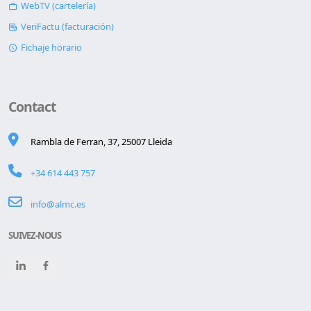
WebTV (cartelería)
VeriFactu (facturación)
Fichaje horario
Contact
Rambla de Ferran, 37, 25007 Lleida
+34 614 443 757
info@almc.es
SUIVEZ-NOUS