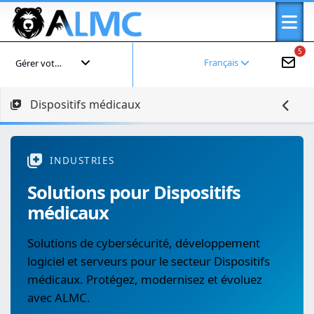
5
Français
Gérer votre compte
Dispositifs médicaux
INDUSTRIES
Solutions pour Dispositifs
médicaux
Solutions de cybersécurité, développement
logiciel et serveurs pour le secteur Dispositifs
médicaux. Protégez, modernisez et évoluez
avec ALMC.