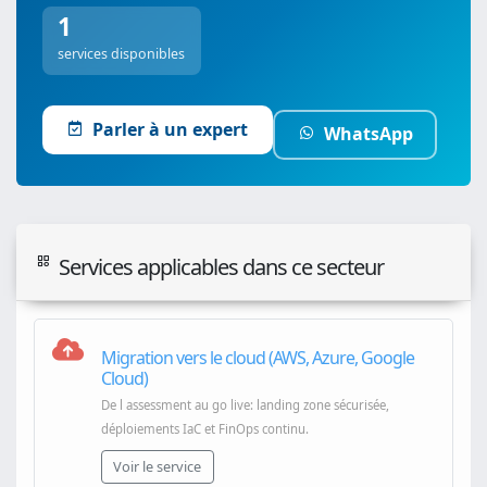
1
services disponibles
Parler à un expert
WhatsApp
Services applicables dans ce secteur
Migration vers le cloud (AWS, Azure, Google
Cloud)
De l assessment au go live: landing zone sécurisée,
déploiements IaC et FinOps continu.
Voir le service