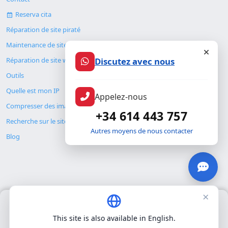
Reserva cita
Réparation de site piraté
Maintenance de site web
Réparation de site web
Discutez avec nous
Outils
Quelle est mon IP
Appelez-nous
Compresser des images
+34 614 443 757
Recherche sur le site
Autres moyens de nous contacter
Blog
×
Nous utilisons uniquement nos propres cookies pour le
© Copyright 2026. ALMC SECURITY S.L.U.
fonctionnement de base du site. Nous n'utilisons pas de cookies
This site is also available in English.
tiers.
Politique de confidentialité
.