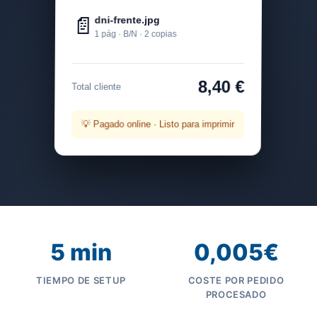
📄
dni-frente.jpg
1 pág · B/N · 2 copias
8,40 €
Total cliente
💡 Pagado online · Listo para imprimir
5 min
0,005€
TIEMPO DE SETUP
COSTE POR PEDIDO
PROCESADO