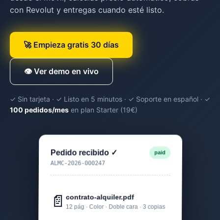
con Revolut y entregas cuando esté listo.
🚀 Empieza gratis 30 días
👁 Ver demo en vivo
✓ Sin tarjeta · ✓ Listo en 5 minutos · ✓ Soporte en español · ✓
100 pedidos/mes
en plan Starter (19€)
Pedido recibido ✓
paid
ALMC-2026-000247
📄
contrato-alquiler.pdf
12 pág · Color · Doble cara · 3 copias