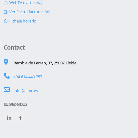
WebTV (cartelería)
VeriFactu (facturación)
Fichaje horario
Contact
Rambla de Ferran, 37, 25007 Lleida
+34 614 443 757
info@almc.es
SUIVEZ-NOUS