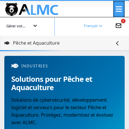
5
Français
Gérer votre compte
Pêche et Aquaculture
INDUSTRIES
Solutions pour Pêche et
Aquaculture
Solutions de cybersécurité, développement
logiciel et serveurs pour le secteur Pêche et
Aquaculture. Protégez, modernisez et évoluez
avec ALMC.