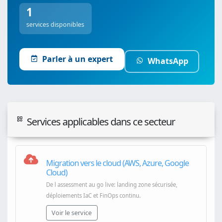
1
services disponibles
Parler à un expert
WhatsApp
Services applicables dans ce secteur
Migration vers le cloud (AWS, Azure, Google
Cloud)
De l assessment au go live: landing zone sécurisée,
déploiements IaC et FinOps continu.
Voir le service