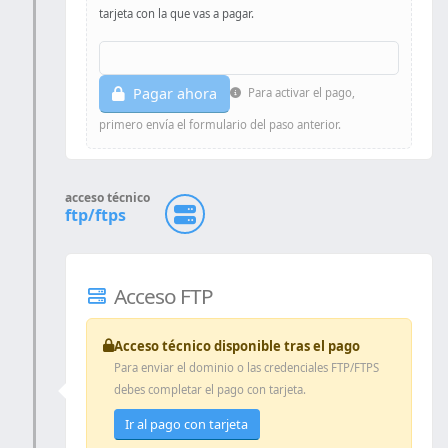
Debe ser el
nombre y apellido
tal como aparecen en la
tarjeta con la que vas a pagar.
Pagar ahora
Para activar el pago,
primero envía el formulario del paso anterior.
acceso técnico
ftp/ftps
Acceso FTP
Acceso técnico disponible tras el pago
Para enviar el dominio o las credenciales FTP/FTPS
debes completar el pago con tarjeta.
Ir al pago con tarjeta