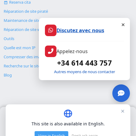
Contact
Reserva cita
Réparation de site piraté
Discutez avec nous
Maintenance de site web
Réparation de site web
Appelez-nous
Outils
Quelle est mon IP
+34 614 443 757
Compresser des images
Autres moyens de nous contacter
Recherche sur le site
Blog
×
Nous utilisons uniquement nos propres cookies pour le
fonctionnement de base du site. Nous n'utilisons pas de cookies
This site is also available in English.
tiers.
Politique de confidentialité
.
© Copyright 2026. ALMC SECURITY S.L.U.
View in English
Don't ask again