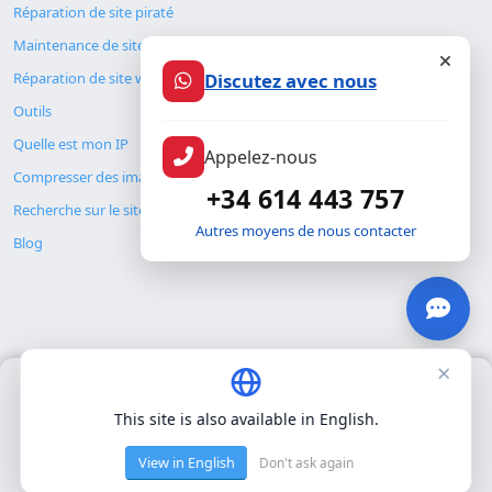
Reserva cita
Réparation de site piraté
Discutez avec nous
Maintenance de site web
Réparation de site web
Appelez-nous
Outils
Quelle est mon IP
+34 614 443 757
Compresser des images
Autres moyens de nous contacter
Recherche sur le site
Blog
×
Nous utilisons uniquement nos propres cookies pour le
fonctionnement de base du site. Nous n'utilisons pas de cookies
This site is also available in English.
tiers.
Politique de confidentialité
.
© Copyright 2026. ALMC SECURITY S.L.U.
View in English
Don't ask again
Accepter