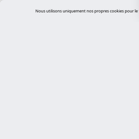
Équipements électriques
Nous utilisons uniquement nos propres cookies pour le f
Événements et Conférences
FinTech
Fournisseurs Cloud
Gestion des déchets
Gestion des installations
Gestion immobilière
Servi
Gouvernement et Administration
GovTech
desar
Experts en cybersécurité, développement
HealthTech
sur mesure avec Laravel et gestion de
tiend
serveurs. Nous proposons des solutions
Hôpitaux
chat
technologiques robustes, sécurisées et
auto
Hôtellerie
personnalisées.
desar
Immobilier