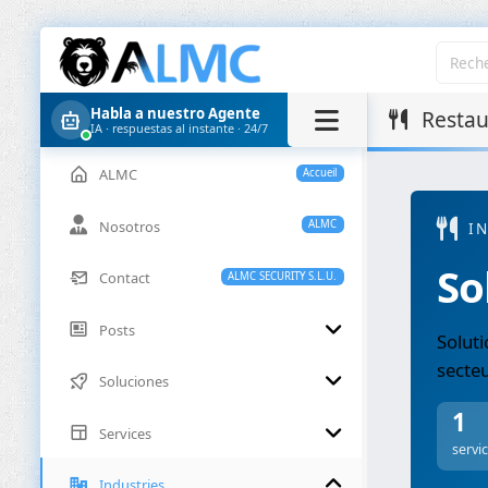
Habla a nuestro Agente
Restau
IA · respuestas al instante · 24/7
ALMC
Accueil
Nosotros
ALMC
I
So
Contact
ALMC SECURITY S.L.U.
Posts
Soluti
secte
Soluciones
1
Services
servi
Industries