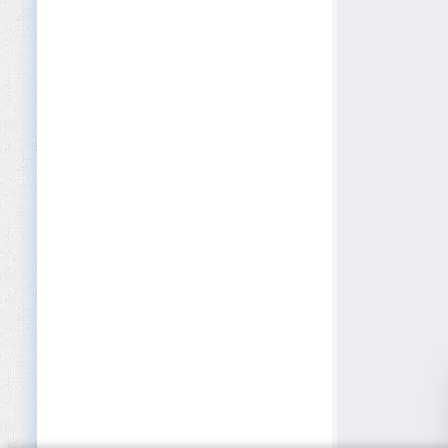
Cybersécurité
Défense et Sécurité
Développement logiciel
Dispositifs médicaux
E-commerce
Édition
EdTech
Éducation (Primaire/Secondaire)
Éducation privée et Académies
Électroménager
Électronique
Énergies renouvelables
Enseignement supérieur
Entreposage