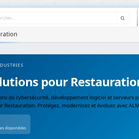
ration
NDUSTRIES
lutions pour Restauratio
ons de cybersécurité, développement logiciel et serveurs p
ur Restauration. Protégez, modernisez et évoluez avec AL
ces disponibles