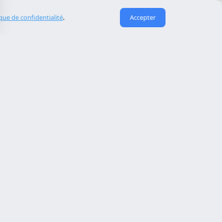
ique de confidentialité
.
Accepter
Liens utiles
À propos de nous
eida
Contact
Reserva cita
Réparation de site piraté
Maintenance de site web