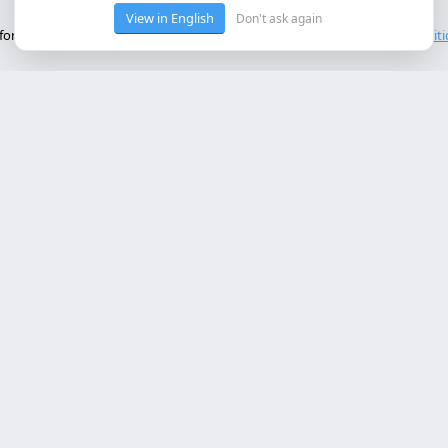
View in English
Don't ask again
onctionnement de base du site. Nous n'utilisons pas de cookies tiers.
Polit
ces Principaux
Contact
rollo web lleida
Rambla de Ferran, 37, 25007 Ll
a online a medida
+34 614 443 757
bot ia empresa
matización procesos empresa
info@almc.es
rollo aplicaciones móviles