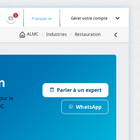
5
Gérer votre compte
Français
ALMC
Industries
Restauration
n
Parler à un expert
our le
MC.
WhatsApp