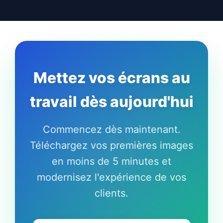
Mettez vos écrans au
travail dès aujourd'hui
Commencez dès maintenant.
Téléchargez vos premières images
en moins de 5 minutes et
modernisez l'expérience de vos
clients.