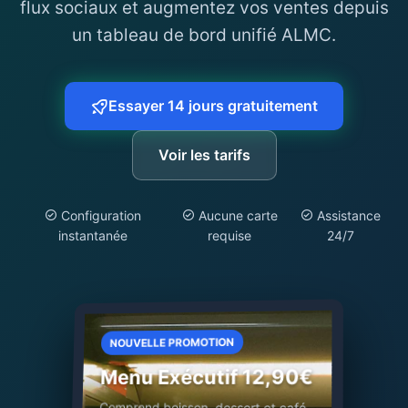
flux sociaux et augmentez vos ventes depuis
un tableau de bord unifié ALMC.
Essayer 14 jours gratuitement
Voir les tarifs
Configuration
Aucune carte
Assistance
instantanée
requise
24/7
NOUVELLE PROMOTION
Menu Exécutif 12,90€
Comprend boisson, dessert et café.