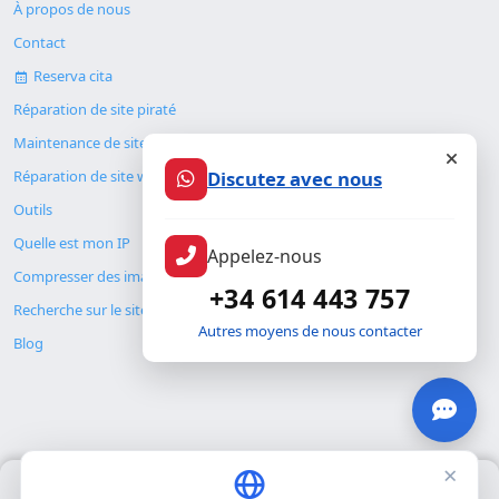
À propos de nous
Contact
Reserva cita
Réparation de site piraté
Maintenance de site web
Réparation de site web
Discutez avec nous
Outils
Quelle est mon IP
Appelez-nous
Compresser des images
+34 614 443 757
Recherche sur le site
Autres moyens de nous contacter
Blog
×
Nous utilisons uniquement nos propres cookies pour le
© Copyright 2026. ALMC SECURITY S.L.U.