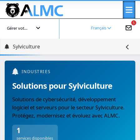
5
Français
Gérer votre compte
Sylviculture
INDUSTRIES
Solutions pour Sylviculture
Solutions de cybersécurité, développement
logiciel et serveurs pour le secteur Sylviculture.
Protégez, modernisez et évoluez avec ALMC.
1
services disponibles