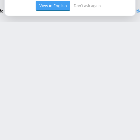
View in English
Don't ask again
onctionnement de base du site. Nous n'utilisons pas de cookies tiers.
Polit
ces Principaux
Contact
rollo web lleida
Rambla de Ferran, 37, 25007 Ll
a online a medida
+34 614 443 757
bot ia empresa
matización procesos empresa
info@almc.es
rollo aplicaciones móviles