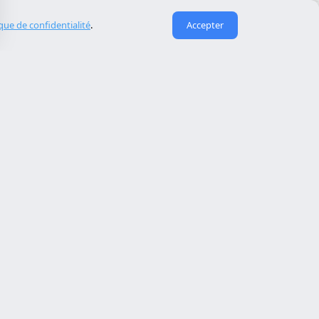
ique de confidentialité
.
Accepter
Liens utiles
À propos de nous
eida
Contact
Reserva cita
Réparation de site piraté
Maintenance de site web