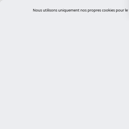
Équipements électriques
Nous utilisons uniquement nos propres cookies pour le f
Événements et Conférences
FinTech
Fournisseurs Cloud
Gestion des déchets
Gestion des installations
Gestion immobilière
Servi
Gouvernement et Administration
GovTech
desar
Experts en cybersécurité, développement
HealthTech
sur mesure avec Laravel et gestion de
tiend
serveurs. Nous proposons des solutions
Hôpitaux
chat
technologiques robustes, sécurisées et
auto
Hôtellerie
personnalisées.
desar
Immobilier