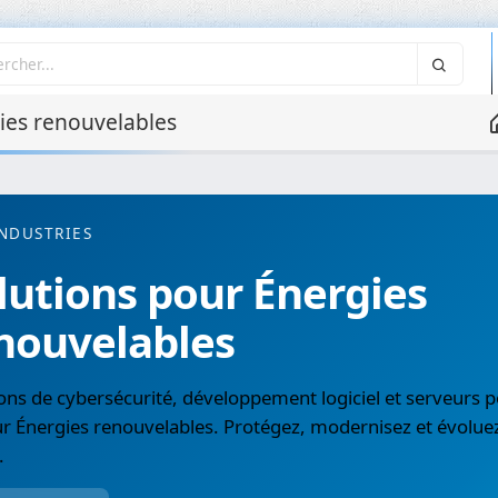
es renouvelables
NDUSTRIES
lutions pour Énergies
nouvelables
ons de cybersécurité, développement logiciel et serveurs p
r Énergies renouvelables. Protégez, modernisez et évolue
.