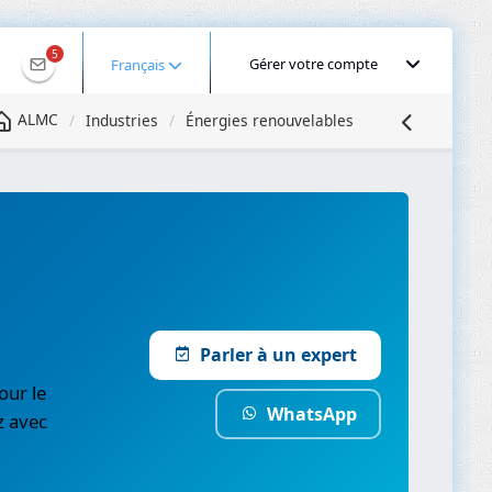
5
Gérer votre compte
Français
ALMC
Industries
Énergies renouvelables
Parler à un expert
our le
WhatsApp
z avec