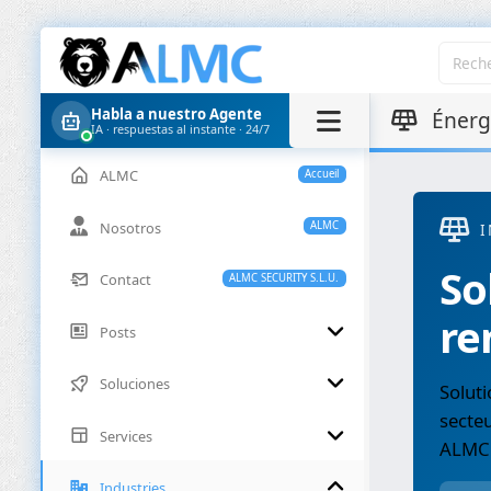
Habla a nuestro Agente
Énergi
IA · respuestas al instante · 24/7
ALMC
Accueil
Nosotros
ALMC
I
So
Contact
ALMC SECURITY S.L.U.
re
Posts
Soluciones
Soluti
secteu
Services
ALMC
Industries