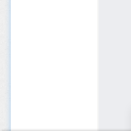
Cybersécurité
Défense et Sécurité
Développement logiciel
Dispositifs médicaux
E-commerce
Édition
EdTech
Éducation (Primaire/Secondaire)
Éducation privée et Académies
Électroménager
Électronique
Énergies renouvelables
Enseignement supérieur
Entreposage