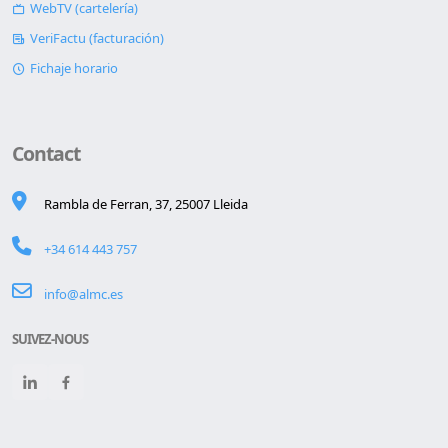
WebTV (cartelería)
VeriFactu (facturación)
Fichaje horario
Contact
Rambla de Ferran, 37, 25007 Lleida
+34 614 443 757
info@almc.es
SUIVEZ-NOUS