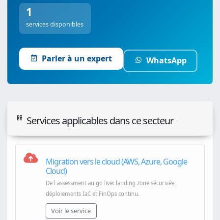
1
services disponibles
Parler à un expert
WhatsApp
Services applicables dans ce secteur
Migration vers le cloud (AWS, Azure, Google
Cloud)
De l assessment au go live: landing zone sécurisée,
déploiements IaC et FinOps continu.
Voir le service