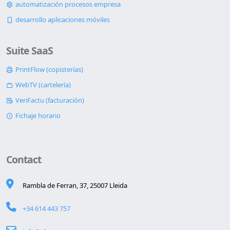
automatización procesos empresa
desarrollo aplicaciones móviles
Suite SaaS
PrintFlow (copisterías)
WebTV (cartelería)
VeriFactu (facturación)
Fichaje horario
Contact
Rambla de Ferran, 37, 25007 Lleida
+34 614 443 757