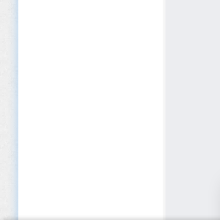
Cybersécurité
Défense et Sécurité
Développement logiciel
Dispositifs médicaux
E-commerce
Édition
EdTech
Éducation (Primaire/Secondaire)
Éducation privée et Académies
Électroménager
Électronique
Énergies renouvelables
Enseignement supérieur
Entreposage