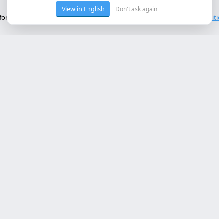
View in English
Don't ask again
onctionnement de base du site. Nous n'utilisons pas de cookies tiers.
Polit
ces Principaux
Contact
rollo web lleida
Rambla de Ferran, 37, 25007 Ll
a online a medida
+34 614 443 757
bot ia empresa
matización procesos empresa
info@almc.es
rollo aplicaciones móviles