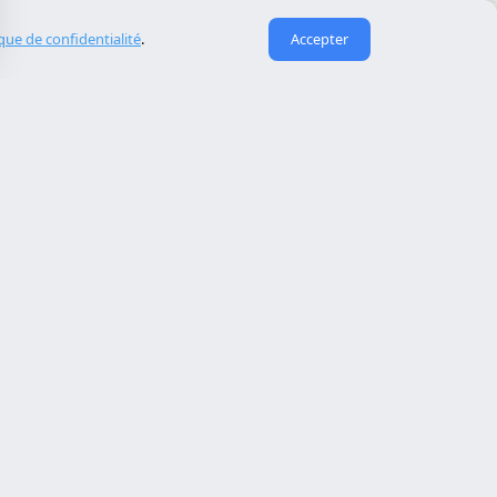
ique de confidentialité
.
Accepter
Liens utiles
À propos de nous
eida
Contact
Reserva cita
Réparation de site piraté
Maintenance de site web