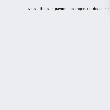
Équipements électriques
Nous utilisons uniquement nos propres cookies pour le f
Événements et Conférences
FinTech
Fournisseurs Cloud
Gestion des déchets
Gestion des installations
Gestion immobilière
Servi
Gouvernement et Administration
GovTech
desar
Experts en cybersécurité, développement
HealthTech
sur mesure avec Laravel et gestion de
tiend
serveurs. Nous proposons des solutions
Hôpitaux
chat
technologiques robustes, sécurisées et
auto
Hôtellerie
personnalisées.
desar
Immobilier