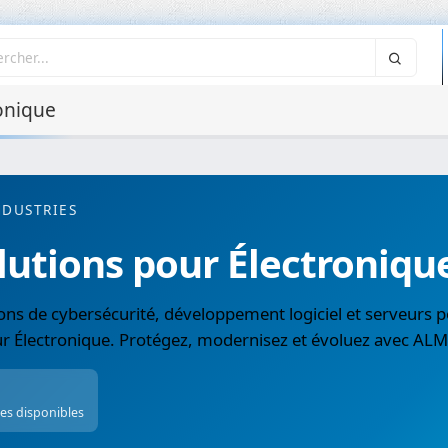
onique
NDUSTRIES
lutions pour Électroniqu
ons de cybersécurité, développement logiciel et serveurs p
ur Électronique. Protégez, modernisez et évoluez avec ALM
ces disponibles