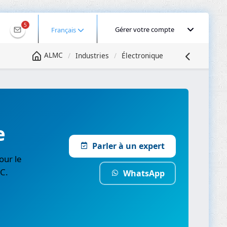
5
Gérer votre compte
Français
ALMC
Industries
Électronique
e
Parler à un expert
our le
C.
WhatsApp