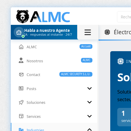
Habla a nuestro Agente
Électr
IA · respuestas al instante · 24/7
ALMC
Accueil
Nosotros
ALMC
I
So
Contact
ALMC SECURITY S.L.U.
Posts
Soluti
secte
Soluciones
1
Services
servi
Industries