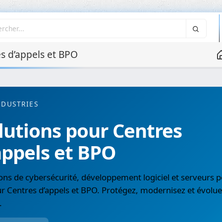
s d’appels et BPO
NDUSTRIES
lutions pour Centres
appels et BPO
ons de cybersécurité, développement logiciel et serveurs p
r Centres d’appels et BPO. Protégez, modernisez et évolue
.