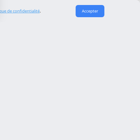
ique de confidentialité
.
Accepter
Liens utiles
À propos de nous
eida
Contact
Reserva cita
Réparation de site piraté
Maintenance de site web