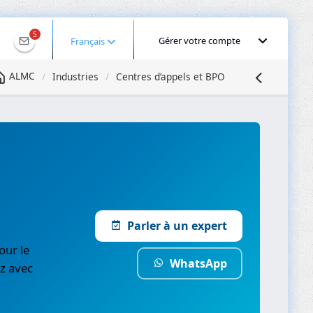
5
Gérer votre compte
Français
ALMC
Industries
Centres d’appels et BPO
Parler à un expert
our le
WhatsApp
z avec