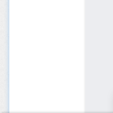
Cybersécurité
Défense et Sécurité
Développement logiciel
Dispositifs médicaux
E-commerce
Édition
EdTech
Éducation (Primaire/Secondaire)
Éducation privée et Académies
Électroménager
Électronique
Énergies renouvelables
Enseignement supérieur
Entreposage