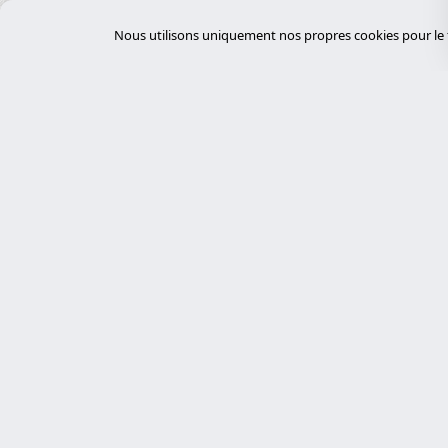
Équipements électriques
Nous utilisons uniquement nos propres cookies pour le f
Événements et Conférences
FinTech
Fournisseurs Cloud
Gestion des déchets
Gestion des installations
Gestion immobilière
Servi
Gouvernement et Administration
GovTech
desar
Experts en cybersécurité, développement
HealthTech
sur mesure avec Laravel et gestion de
tiend
serveurs. Nous proposons des solutions
Hôpitaux
chat
technologiques robustes, sécurisées et
auto
Hôtellerie
personnalisées.
desar
Immobilier