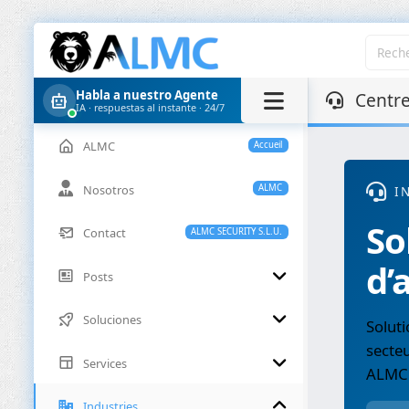
Habla a nuestro Agente
Centre
IA · respuestas al instante · 24/7
ALMC
Accueil
Nosotros
ALMC
I
So
Contact
ALMC SECURITY S.L.U.
d’
Posts
Soluciones
Soluti
secteu
Services
ALMC
Industries