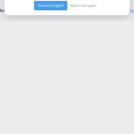
View in English
Don't ask again
onctionnement de base du site. Nous n'utilisons pas de cookies tiers.
Polit
ces Principaux
Contact
rollo web lleida
Rambla de Ferran, 37, 25007 Ll
a online a medida
+34 614 443 757
bot ia empresa
matización procesos empresa
info@almc.es
rollo aplicaciones móviles