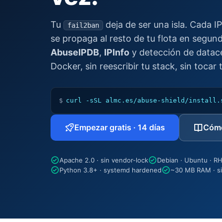
Tu
deja de ser una isla. Cada 
fail2ban
se propaga al resto de tu flota en segun
AbuseIPDB
,
IPInfo
y detección de datac
Docker, sin reescribir tu stack, sin tocar 
$
curl -sSL almc.es/abuse-shield/install.
Empezar gratis · 14 días
Cómo
Apache 2.0 · sin vendor-lock
Debian · Ubuntu · RH
Python 3.8+ · systemd hardened
~30 MB RAM · s