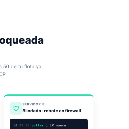
bloqueada
s 50 de tu flota ya
CP.
SERVIDOR B
Blindado · rebote en firewall
14:23:38
puller
1 IP nueva