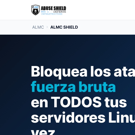
ALMC
ALMC SHIELD
Bloquea los at
fuerza bruta
en TODOS tus
servidores Linu
vez.