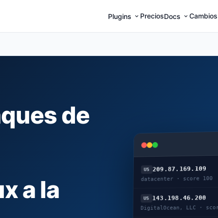
Precios
Cambios
Plugins
Docs
aques de
209.87.169.109
US
datacenter · score 100
x a la
143.198.46.200
US
DigitalOcean, LLC · sco