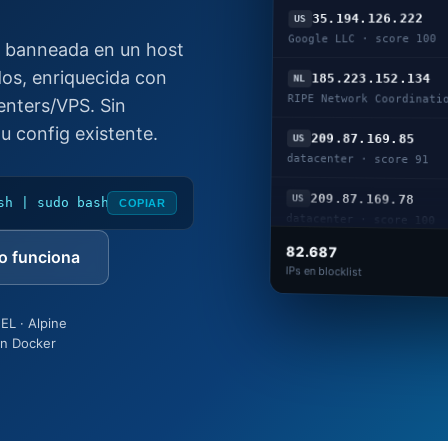
35.194.126.222
US
Google LLC · score 100
IP banneada en un host
dos, enriquecida con
185.223.152.134
NL
RIPE Network Coordinati
enters/VPS. Sin
tu config existente.
209.87.169.85
US
datacenter · score 91
209.87.169.78
US
sh | sudo bash
COPIAR
datacenter · score 100
82.687
 funciona
IPs en blocklist
EL · Alpine
in Docker