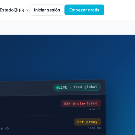
Estado
Iniciar sesión
Empezar gratis
FR
LIVE · feed global
SSH brute-force
hace 2s
Bot proxy
hace 5m
re 45