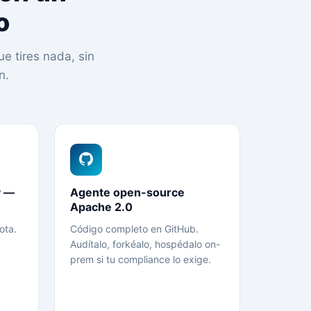
o
e tires nada, sin
n.
y —
Agente open-source
Apache 2.0
ota.
Código completo en GitHub.
Audítalo, forkéalo, hospédalo on-
prem si tu compliance lo exige.