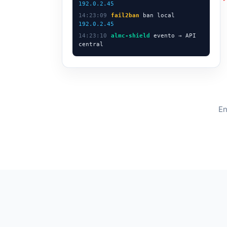
192.0.2.45
14:23:09
fail2ban
ban local
192.0.2.45
14:23:10
almc-shield
evento → API
central
En