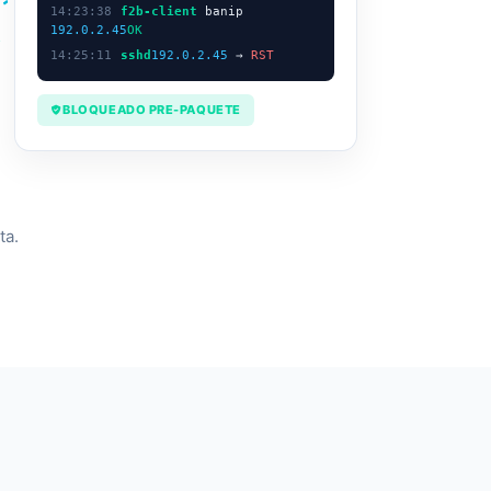
14:23:38
f2b-client
banip
192.0.2.45
OK
A
14:25:11
sshd
192.0.2.45
→
RST
BLOQUEADO PRE-PAQUETE
ta.