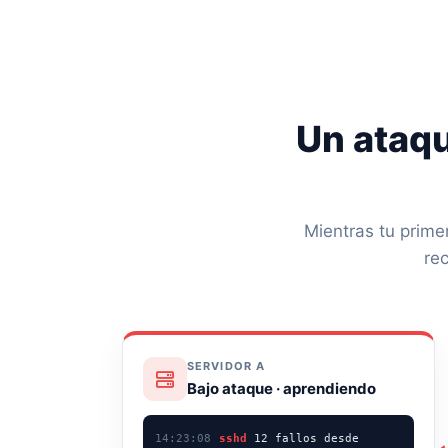
Un ataqu
Mientras tu primer
rec
SERVIDOR A
Bajo ataque · aprendiendo
14:23:08
sshd
12 fallos desde