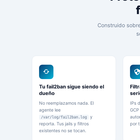
Construido sobre 
s
Tu fail2ban sigue siendo el
Filt
dueño
seri
No reemplazamos nada. El
IPs 
agente lee
GCP 
y
auto
/var/log/fail2ban.log
reporta. Tus jails y filtros
por t
existentes no se tocan.