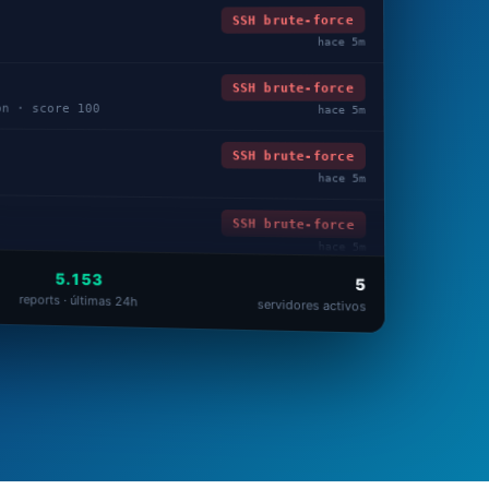
SSH brute-force
hace 5m
SSH brute-force
on · score 100
hace 5m
SSH brute-force
hace 5m
SSH brute-force
hace 5m
5.153
5
reports · últimas 24h
servidores activos