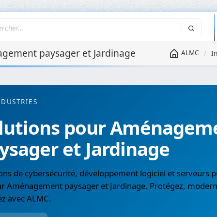
ement paysager et Jardinage
ALMC
I
NDUSTRIES
lutions pour Aménagem
ysager et Jardinage
ons de cybersécurité, développement logiciel et serveurs p
ur Aménagement paysager et Jardinage. Protégez, moderni
ez avec ALMC.