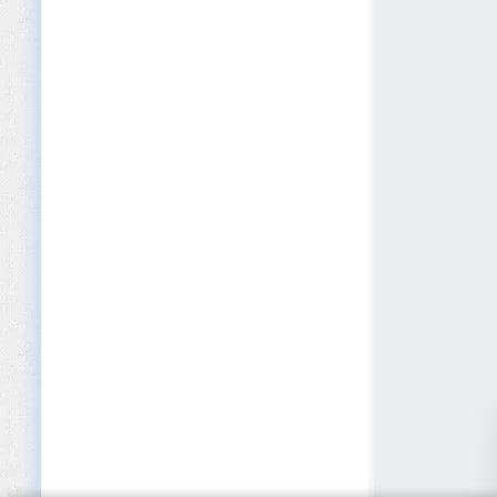
Cybersécurité
Défense et Sécurité
Développement logiciel
Dispositifs médicaux
E-commerce
Édition
EdTech
Éducation (Primaire/Secondaire)
Éducation privée et Académies
Électroménager
Électronique
Énergies renouvelables
Enseignement supérieur
Entreposage