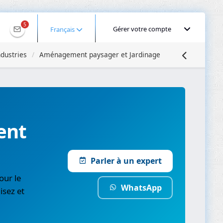
5
Gérer votre compte
Français
ndustries
Aménagement paysager et Jardinage
ent
Parler à un expert
our le
WhatsApp
sez et