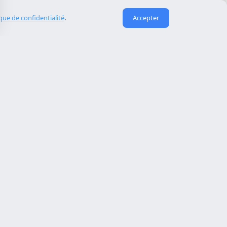
ique de confidentialité
.
Accepter
Liens utiles
À propos de nous
eida
Contact
Reserva cita
Réparation de site piraté
Maintenance de site web