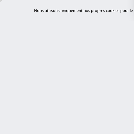
Équipements électriques
Nous utilisons uniquement nos propres cookies pour le f
Événements et Conférences
FinTech
Fournisseurs Cloud
Gestion des déchets
Gestion des installations
Gestion immobilière
Servi
Gouvernement et Administration
GovTech
desar
Experts en cybersécurité, développement
HealthTech
sur mesure avec Laravel et gestion de
tiend
serveurs. Nous proposons des solutions
Hôpitaux
chat
technologiques robustes, sécurisées et
auto
Hôtellerie
personnalisées.
desar
Immobilier