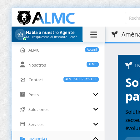
Habla a nuestro Agente
Aménag
IA · respuestas al instante · 24/7
ALMC
Accueil
Nosotros
ALMC
I
So
Contact
ALMC SECURITY S.L.U.
pa
Posts
Soluciones
Soluti
secte
Services
évolu
Industries