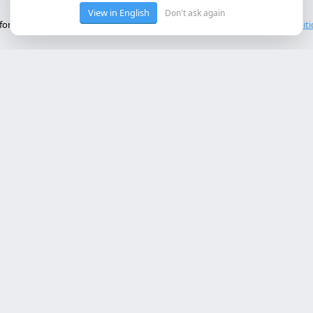
View in English
Don't ask again
onctionnement de base du site. Nous n'utilisons pas de cookies tiers.
Polit
ces Principaux
Contact
rollo web lleida
Rambla de Ferran, 37, 25007 Ll
a online a medida
+34 614 443 757
bot ia empresa
matización procesos empresa
info@almc.es
rollo aplicaciones móviles