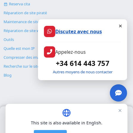
Reserva cita
Réparation de site piraté
Maintenance de site web
Discutez avec nous
Réparation de site web
Outils
Quelle est mon IP
Appelez-nous
Compresser des images
+34 614 443 757
Recherche sur le site
Autres moyens de nous contacter
Blog
×
Nous utilisons uniquement nos propres cookies pour le
© Copyright 2026. ALMC SECURITY S.L.U.
fonctionnement de base du site. Nous n'utilisons pas de cookies
This site is also available in English.
tiers.
Politique de confidentialité
.
Légal
Ressources