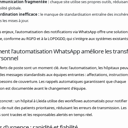
munication fragmentée :
chaque site utilise ses propres outils, réduisant
bilité globale.
rdination inefficace :
le manque de standardisation entraîne des incohér
 les mises à jour.
s enjeux, l'automatisation des notifications via WhatsApp offre une solution
e, conforme au RGPD et à la LOPDGDD, qui s'intègre aux systèmes existants
nt l'automatisation WhatsApp améliore les transf
rsonnel
ferts de poste sont un moment clé. Avec l'automatisation, les hôpitaux peu
es messages standardisés aux équipes entrantes : affectations, instruction
 besoins de couverture. Les rappels automatiques garantissent que chaque
ion est documentée avant le changement d'équipe.
oncret : un hôpital à Lleida utilise des workflows automatisés pour notifier 
s de nuit des patients prioritaires, réduisant les erreurs de transmission. Les
 sont tracées et les responsables alertés en temps réel.
s d'urgence : rapidité et fiabilité