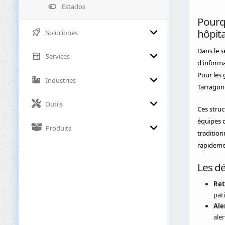
Estados
Pourq
hôpita
Soluciones
Dans le s
Services
d'informa
Pour les 
Industries
Tarragone
Outils
Ces struc
équipes d
Produits
tradition
rapidemen
Les dé
Ret
pat
Ale
ale