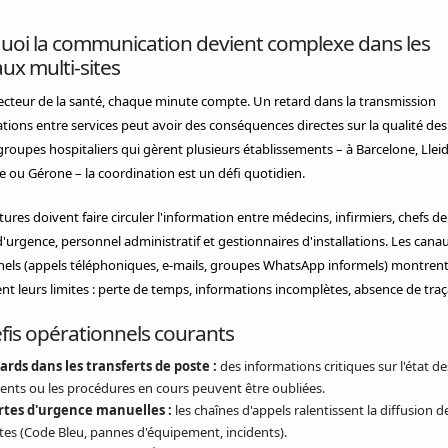
uoi la communication devient complexe dans les
ux multi-sites
ecteur de la santé, chaque minute compte. Un retard dans la transmission
tions entre services peut avoir des conséquences directes sur la qualité des
groupes hospitaliers qui gèrent plusieurs établissements – à Barcelone, Lleid
 ou Gérone – la coordination est un défi quotidien.
tures doivent faire circuler l'information entre médecins, infirmiers, chefs de
'urgence, personnel administratif et gestionnaires d'installations. Les cana
nels (appels téléphoniques, e-mails, groupes WhatsApp informels) montren
t leurs limites : perte de temps, informations incomplètes, absence de traça
fis opérationnels courants
ards dans les transferts de poste :
des informations critiques sur l'état de
ients ou les procédures en cours peuvent être oubliées.
rtes d'urgence manuelles :
les chaînes d'appels ralentissent la diffusion d
rtes (Code Bleu, pannes d'équipement, incidents).