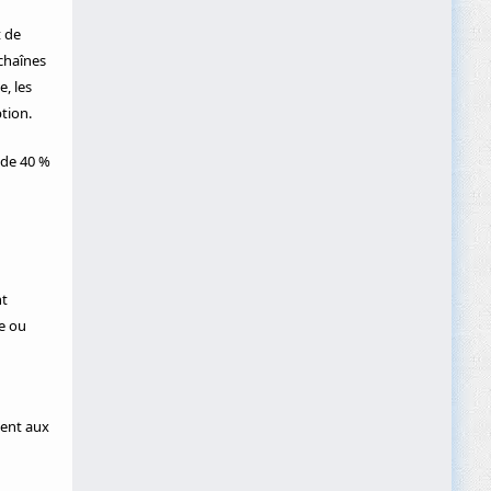
 de
chaînes
, les
tion.
 de 40 %
nt
e ou
ment aux