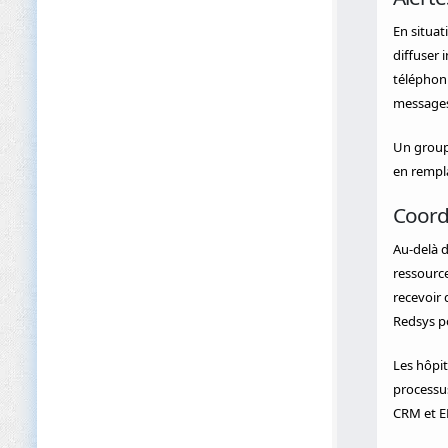
En situa
diffuser 
téléphoni
messages 
Un groupe
en rempla
Coordi
Au-delà d
ressource
recevoir 
Redsys po
Les hôpit
processus
CRM et ER