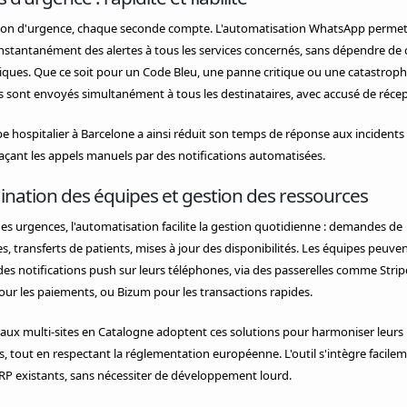
tion d'urgence, chaque seconde compte. L'automatisation WhatsApp permet
instantanément des alertes à tous les services concernés, sans dépendre de 
ques. Que ce soit pour un Code Bleu, une panne critique ou une catastrophe
sont envoyés simultanément à tous les destinataires, avec accusé de récep
 hospitalier à Barcelone a ainsi réduit son temps de réponse aux incidents
çant les appels manuels par des notifications automatisées.
nation des équipes et gestion des ressources
es urgences, l'automatisation facilite la gestion quotidienne : demandes de
s, transferts de patients, mises à jour des disponibilités. Les équipes peuve
des notifications push sur leurs téléphones, via des passerelles comme Strip
ur les paiements, ou Bizum pour les transactions rapides.
aux multi-sites en Catalogne adoptent ces solutions pour harmoniser leurs
, tout en respectant la réglementation européenne. L'outil s'intègre facile
P existants, sans nécessiter de développement lourd.