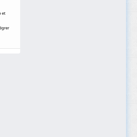
p et
égrer