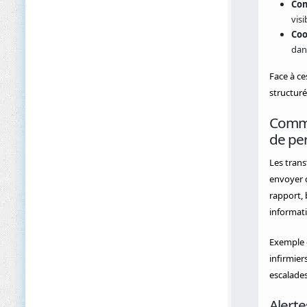
Com
visi
Coo
dans
Face à ce
structuré
Comme
de pe
Les trans
envoyer d
rapport,
informat
Exemple c
infirmier
escalades
Alerte