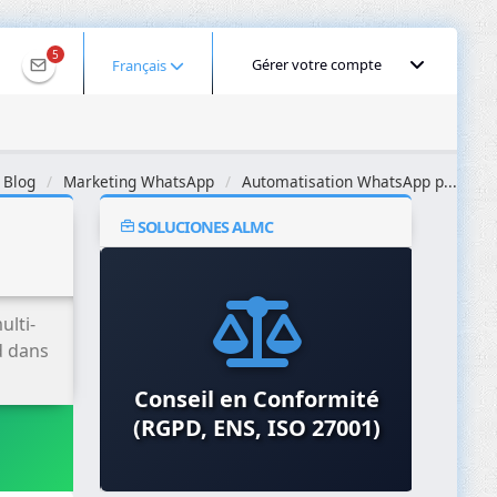
5
Gérer votre compte
Français
Blog
Marketing WhatsApp
Automatisation WhatsApp p...
SOLUCIONES ALMC
lti-
d dans
Conseil en Conformité
Audits de Sécurité et
O
(RGPD, ENS, ISO 27001)
Pentesting