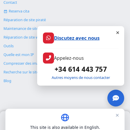
Contact
Reserva cita
Réparation de site piraté
Maintenance de site web
Discutez avec nous
Réparation de site web
Outils
Quelle est mon IP
Appelez-nous
Compresser des images
+34 614 443 757
Recherche sur le site
Autres moyens de nous contacter
Blog
×
Nous utilisons uniquement nos propres cookies pour le
© Copyright 2026. ALMC SECURITY S.L.U.
fonctionnement de base du site. Nous n'utilisons pas de cookies
This site is also available in English.
tiers.
Politique de confidentialité
.