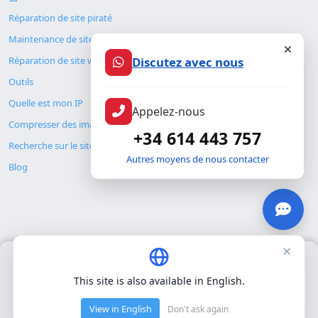
Réparation de site piraté
Maintenance de site web
Discutez avec nous
Réparation de site web
Outils
Quelle est mon IP
Appelez-nous
Compresser des images
+34 614 443 757
Recherche sur le site
Autres moyens de nous contacter
Blog
×
Nous utilisons uniquement nos propres cookies pour le
© Copyright 2026. ALMC SECURITY S.L.U.
fonctionnement de base du site. Nous n'utilisons pas de cookies
This site is also available in English.
tiers.
Politique de confidentialité
.
Légal
Ressources
View in English
Don't ask again
Accepter