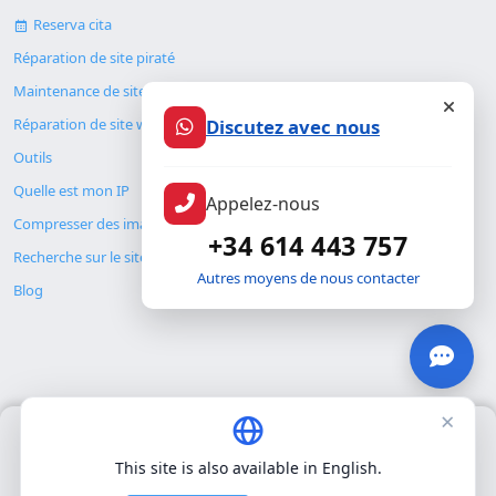
Reserva cita
Réparation de site piraté
Maintenance de site web
Discutez avec nous
Réparation de site web
Outils
Quelle est mon IP
Appelez-nous
Compresser des images
+34 614 443 757
Recherche sur le site
Autres moyens de nous contacter
Blog
×
Nous utilisons uniquement nos propres cookies pour le
© Copyright 2026. ALMC SECURITY S.L.U.
fonctionnement de base du site. Nous n'utilisons pas de cookies
This site is also available in English.
tiers.
Politique de confidentialité
.