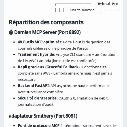
                       ┌─────────────────┐ │ Hybrid Process
                       │ │ │ - Smart Router │ │ └──────────
Répartition des composants
🤖 Damien MCP Server (Port 8892)
48 Outils MCP optimisés
: Boîte à outils de gestion des
courriels ciblée selon le principe de Pareto
Traitement hybride
: Analyse CLI standard + amélioration
de l'IA AWS Lambda (lorsqu'elle est configurée)
Repli gracieux (Graceful Fallback
) : Fonctionnalité
complète sans AWS - Lambda améliore mais n'est jamais
nécessaire
Backend FastAPI
: API asynchrone haute performance
avec surveillance complète
Sécurité d'entreprise
: OAuth 2.0, limitation de débit,
journalisation d'audit
adaptateur Smithery (Port 8081)
Pont de protocole MCP
: Intégration transparente avec les