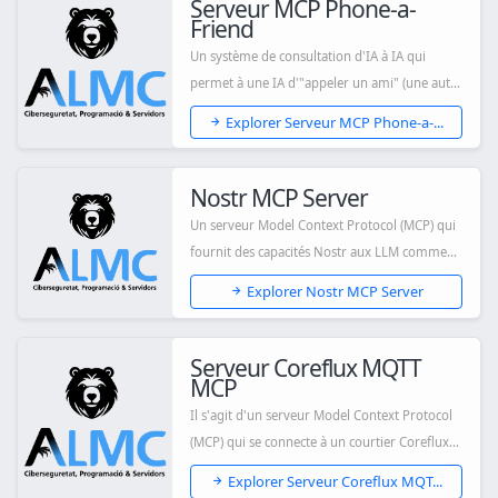
Serveur MCP Phone-a-
Friend
Un système de consultation d'IA à IA qui
permet à une IA d'"appeler un ami" (une autre
IA)...
Explorer Serveur MCP Phone-a-...
Nostr MCP Server
Un serveur Model Context Protocol (MCP) qui
fournit des capacités Nostr aux LLM comme
Clau...
Explorer Nostr MCP Server
Serveur Coreflux MQTT
MCP
Il s'agit d'un serveur Model Context Protocol
(MCP) qui se connecte à un courtier Coreflux...
Explorer Serveur Coreflux MQT...