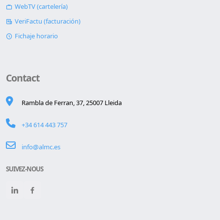
WebTV (cartelería)
VeriFactu (facturación)
Fichaje horario
Contact
Rambla de Ferran, 37, 25007 Lleida
+34 614 443 757
info@almc.es
SUIVEZ-NOUS