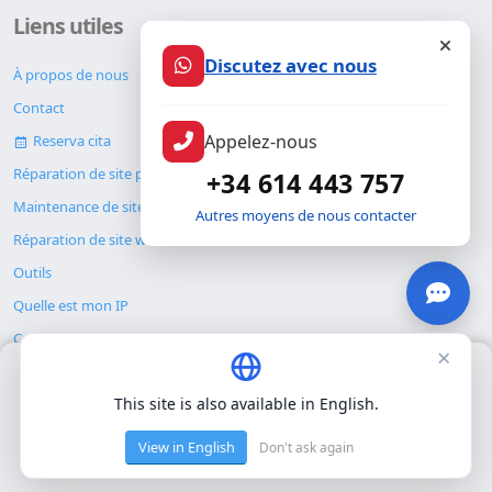
Liens utiles
Discutez avec nous
À propos de nous
Contact
Appelez-nous
Reserva cita
Réparation de site piraté
+34 614 443 757
Maintenance de site web
Autres moyens de nous contacter
Réparation de site web
Outils
Quelle est mon IP
Compresser des images
×
Nous utilisons uniquement nos propres cookies pour le
Recherche sur le site
fonctionnement de base du site. Nous n'utilisons pas de cookies
This site is also available in English.
Blog
tiers.
Politique de confidentialité
.
View in English
Don't ask again
Accepter