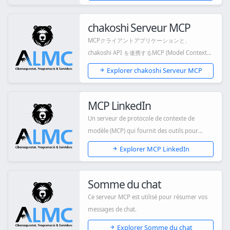
chakoshi Serveur MCP
MCPクライアントアプリケーションと、
chakoshi API を連携するMCP (Model Context
Protocol) サ...
Explorer chakoshi Serveur MCP
MCP LinkedIn
Un serveur de protocole de contexte de
modèle (MCP) qui fournit des outils pour
interagir...
Explorer MCP LinkedIn
Somme du chat
Ce serveur MCP est utilisé pour résumer vos
messages de chat.
Explorer Somme du chat