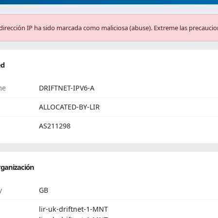
dirección IP ha sido marcada como maliciosa (abuse). Extreme las precaucio
ed
me
DRIFTNET-IPV6-A
ALLOCATED-BY-LIR
AS211298
ganización
y
GB
lir-uk-driftnet-1-MNT