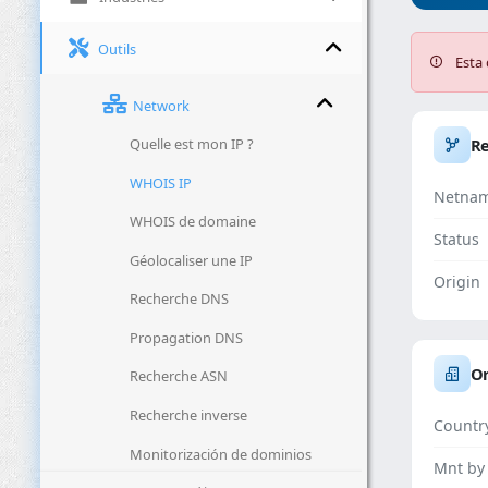
Outils
Esta 
Network
Quelle est mon IP ?
R
WHOIS IP
Netna
WHOIS de domaine
Status
Géolocaliser une IP
Origin
Recherche DNS
Propagation DNS
Or
Recherche ASN
Recherche inverse
Countr
Monitorización de dominios
Mnt by