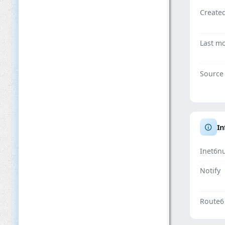
Create
Last mo
Source
In
Inet6n
Notify
Route6