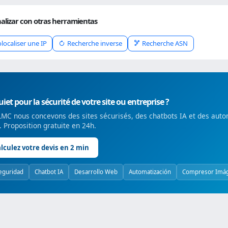
alizar con otras herramientas
localiser une IP
Recherche inverse
Recherche ASN
iet pour la sécurité de votre site ou entreprise ?
MC nous concevons des sites sécurisés, des chatbots IA et des auto
é. Proposition gratuite en 24h.
lculez votre devis en 2 min
eguridad
Chatbot IA
Desarrollo Web
Automatización
Compresor Imá