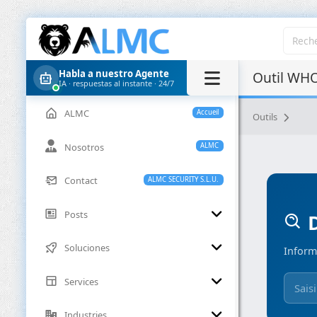
Habla a nuestro Agente
Outil WHO
IA · respuestas al instante · 24/7
ALMC
Accueil
Outils
Nosotros
ALMC
Contact
ALMC SECURITY S.L.U.
Posts
D
Soluciones
Inform
Services
Industries