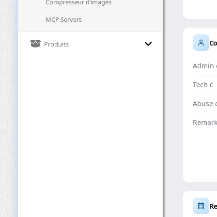
Compresseur d’images
MCP Servers
Co
Produits
Admin 
Tech c
Abuse 
Remar
Re