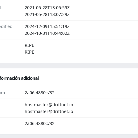
d
2021-05-28T13:05:59Z
2021-05-28T13:07:29Z
dified
2024-12-09T15:51:19Z
2024-10-31T10:44:02Z
RIPE
RIPE
formación adicional
um
2a06:4880::/32
hostmaster@driftnet.io
hostmaster@driftnet.io
2a06:4880::/32