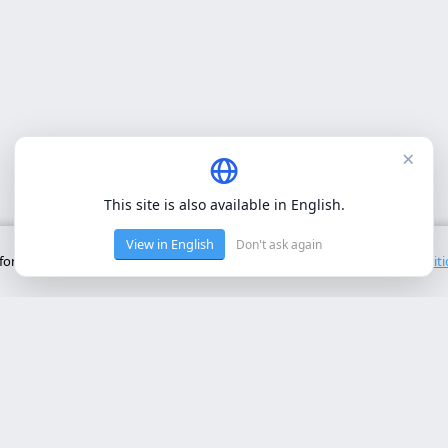
×
This site is also available in English.
View in English
Don't ask again
onctionnement de base du site. Nous n'utilisons pas de cookies tiers.
Polit