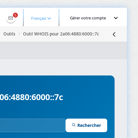
5
Gérer votre compte
Français
Outils
Outil WHOIS pour 2a06:4880:6000::7c
Géolocaliser une IP
Recherche DNS
Propagation DNS
ominios
Compresseur d’images
06:4880:6000::7c
Rechercher