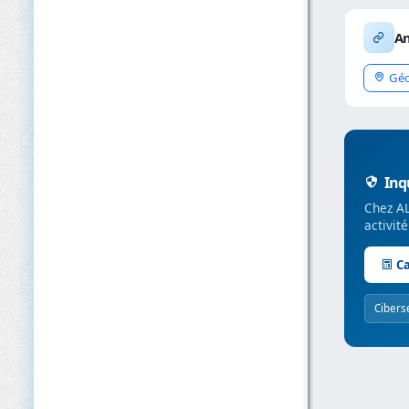
An
Géo
Inqu
Chez AL
activit
Ca
Cibers