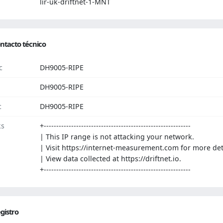
lir-uk-driftnet-1-MNT
ntacto técnico
c
DH9005-RIPE
DH9005-RIPE
c
DH9005-RIPE
ks
+-----------------------------------------------------------
| This IP range is not attacking your network.
| Visit https://internet-measurement.com for more det
| View data collected at https://driftnet.io.
+-----------------------------------------------------------
gistro