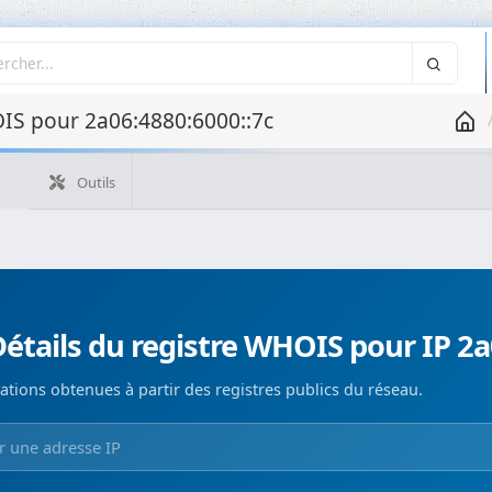
IS pour 2a06:4880:6000::7c
Outils
Quelle est mon IP ?
WHOIS IP
WHOIS de domaine
Recherche ASN
Recherche inverse
Monitorización de d
étails du registre WHOIS pour IP 2a
ations obtenues à partir des registres publics du réseau.