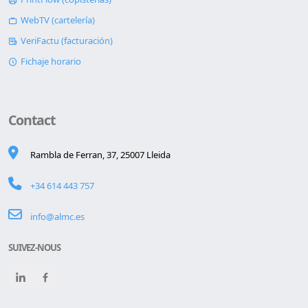
WebTV (cartelería)
VeriFactu (facturación)
Fichaje horario
Contact
Rambla de Ferran, 37, 25007 Lleida
+34 614 443 757
info@almc.es
SUIVEZ-NOUS