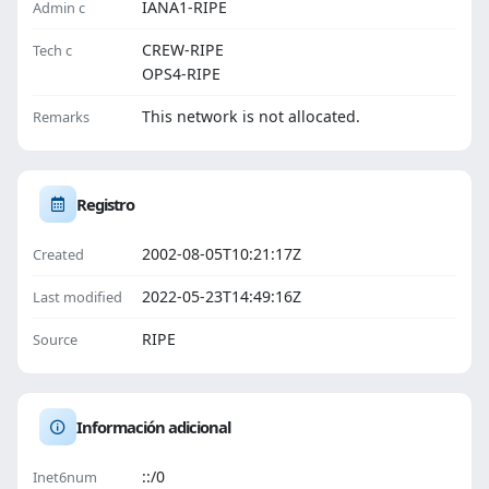
IANA1-RIPE
Admin c
CREW-RIPE
Tech c
OPS4-RIPE
This network is not allocated.
Remarks
Registro
2002-08-05T10:21:17Z
Created
2022-05-23T14:49:16Z
Last modified
RIPE
Source
Información adicional
::/0
Inet6num