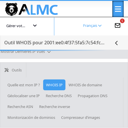
5
Français
Gérer votre compte
Outil WHOIS pour 2001:ee0:4f37:5fa5:7c54:fc63:e678:2c7f
Mostrar Dernières IP Vues
Outils
Quelle est mon IP ?
WHOIS IP
WHOIS de domaine
Géolocaliser une IP
Recherche DNS
Propagation DNS
Recherche ASN
Recherche inverse
Monitorización de dominios
Compresseur d’images