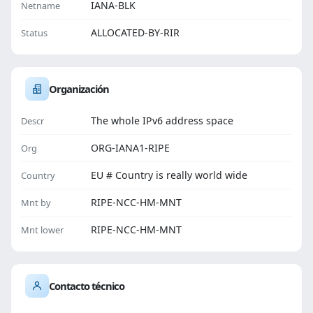
IANA-BLK
Netname
ALLOCATED-BY-RIR
Status
Organización
The whole IPv6 address space
Descr
ORG-IANA1-RIPE
Org
EU # Country is really world wide
Country
RIPE-NCC-HM-MNT
Mnt by
RIPE-NCC-HM-MNT
Mnt lower
Contacto técnico