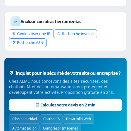
Analizar con otras herramientas
Géolocaliser une IP
Recherche inverse
Recherche ASN
Inquiet pour la sécurité de votre site ou entreprise ?
Chez ALMC nous concevons des sites sécurisés, des
chatbots IA et des automatisations qui protègent et
développent votre activité. Proposition gratuite en 24h.
Calculez votre devis en 2 min
Ciberseguridad
Chatbot IA
Desarrollo Web
Automatización
Compresor Imágenes