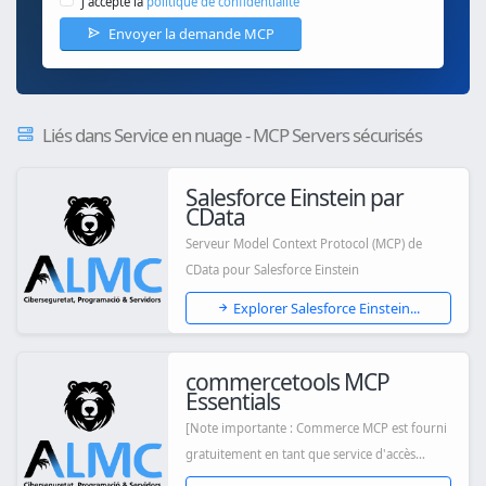
J'accepte la
politique de confidentialité
Envoyer la demande MCP
Liés dans Service en nuage - MCP Servers sécurisés
Salesforce Einstein par
CData
Serveur Model Context Protocol (MCP) de
CData pour Salesforce Einstein
Explorer Salesforce Einstein...
commercetools MCP
Essentials
[Note importante : Commerce MCP est fourni
gratuitement en tant que service d'accès
antici...