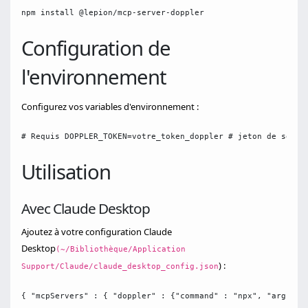
npm install @lepion/mcp-server-doppler
Configuration de
l'environnement
Configurez vos variables d'environnement :
# Requis DOPPLER_TOKEN=votre_token_doppler # jeton de servi
Utilisation
Avec Claude Desktop
Ajoutez à votre configuration Claude
Desktop
(~/Bibliothèque/Application
) :
Support/Claude/claude_desktop_config.json
{ "mcpServers" : { "doppler" : {"command" : "npx", "args" :