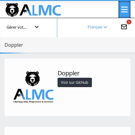
5
Français
Gérer votre compte
Doppler
Doppler
Voir sur GitHub