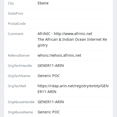
Ebene
City
StateProv
PostalCode
AfriNIC - http://www.afrinic.net
Comment
The African & Indian Ocean Internet Re
gistry
whois://whois.afrinic.net
ReferralServer
GENER11-ARIN
OrgTechHandle
Generic POC
OrgTechName
https://rdap.arin.net/registry/entity/GEN
OrgTechRef
ER11-ARIN
GENER11-ARIN
OrgAbuseHandle
Generic POC
OrgAbuseName