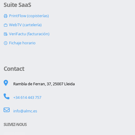
Suite SaaS
PrintFlow (copisterías)
WebTV (cartelería)
VeriFactu (facturación)
Fichaje horario
Contact
Rambla de Ferran, 37, 25007 Lleida
+34 614 443 757
info@almc.es
SUIVEZ-NOUS