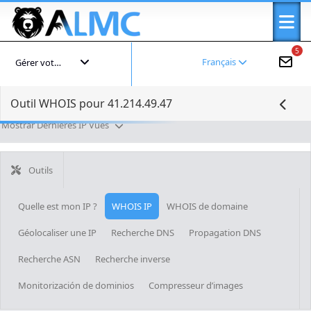
5
Français
Gérer votre compte
Outil WHOIS pour 41.214.49.47
Mostrar Dernières IP Vues
Outils
Quelle est mon IP ?
WHOIS IP
WHOIS de domaine
Géolocaliser une IP
Recherche DNS
Propagation DNS
Recherche ASN
Recherche inverse
Monitorización de dominios
Compresseur d’images