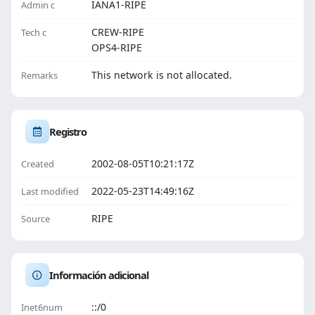
IANA1-RIPE
Admin c
CREW-RIPE
Tech c
OPS4-RIPE
This network is not allocated.
Remarks
Registro
2002-08-05T10:21:17Z
Created
2022-05-23T14:49:16Z
Last modified
RIPE
Source
Información adicional
::/0
Inet6num