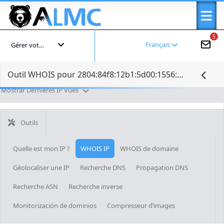
5
Français
Gérer votre compte
Outil WHOIS pour 2804:84f8:12b1:5d00:1556:818:62b6:c4e1
Mostrar Dernières IP Vues
Outils
Quelle est mon IP ?
WHOIS IP
WHOIS de domaine
Géolocaliser une IP
Recherche DNS
Propagation DNS
Recherche ASN
Recherche inverse
Monitorización de dominios
Compresseur d’images