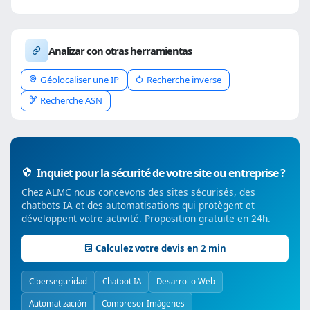
Analizar con otras herramientas
Géolocaliser une IP
Recherche inverse
Recherche ASN
Inquiet pour la sécurité de votre site ou entreprise ?
Chez ALMC nous concevons des sites sécurisés, des
chatbots IA et des automatisations qui protègent et
développent votre activité. Proposition gratuite en 24h.
Calculez votre devis en 2 min
Ciberseguridad
Chatbot IA
Desarrollo Web
Automatización
Compresor Imágenes