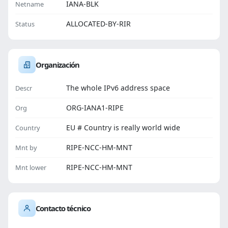
IANA-BLK
Netname
ALLOCATED-BY-RIR
Status
Organización
The whole IPv6 address space
Descr
ORG-IANA1-RIPE
Org
EU # Country is really world wide
Country
RIPE-NCC-HM-MNT
Mnt by
RIPE-NCC-HM-MNT
Mnt lower
Contacto técnico