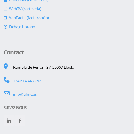
WebTV (cartelería)
VeriFactu (facturación)
Fichaje horario
Contact
Rambla de Ferran, 37, 25007 Lleida
+34 614 443 757
info@almc.es
SUIVEZ-NOUS