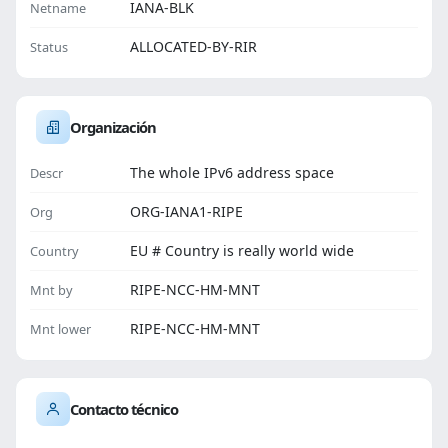
IANA-BLK
Netname
ALLOCATED-BY-RIR
Status
Organización
The whole IPv6 address space
Descr
ORG-IANA1-RIPE
Org
EU # Country is really world wide
Country
RIPE-NCC-HM-MNT
Mnt by
RIPE-NCC-HM-MNT
Mnt lower
Contacto técnico