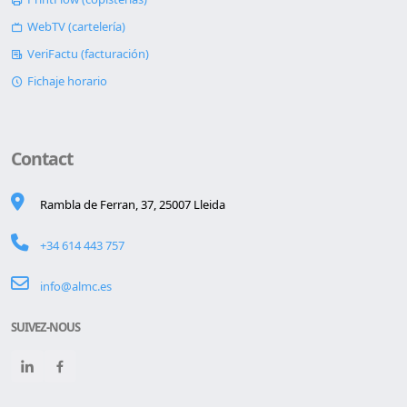
WebTV (cartelería)
VeriFactu (facturación)
Fichaje horario
Contact
Rambla de Ferran, 37, 25007 Lleida
+34 614 443 757
info@almc.es
SUIVEZ-NOUS