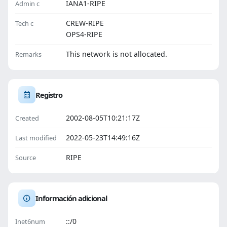
IANA1-RIPE
Admin c
CREW-RIPE
Tech c
OPS4-RIPE
This network is not allocated.
Remarks
Registro
2002-08-05T10:21:17Z
Created
2022-05-23T14:49:16Z
Last modified
RIPE
Source
Información adicional
::/0
Inet6num