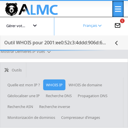
5
Français
Gérer votre compte
Outil WHOIS pour 2001:ee0:52c3:4ddd:906d:6bbb:5e08:a4f7
Mostrar Dernières IP Vues
Outils
Quelle est mon IP ?
WHOIS IP
WHOIS de domaine
Géolocaliser une IP
Recherche DNS
Propagation DNS
Recherche ASN
Recherche inverse
Monitorización de dominios
Compresseur d’images