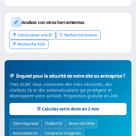
Analizar con otras herramientas
Géolocaliser une IP
Recherche inverse
Recherche ASN
Inquiet pour la sécurité de votre site ou entreprise ?
Chez ALMC nous concevons des sites sécurisés, des
chatbots IA et des automatisations qui protègent et
développent votre activité. Proposition gratuite en 24h.
Calculez votre devis en 2 min
Ciberseguridad
Chatbot IA
Desarrollo Web
Automatización
Compresor Imágenes