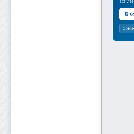
activit
Ca
Cibers