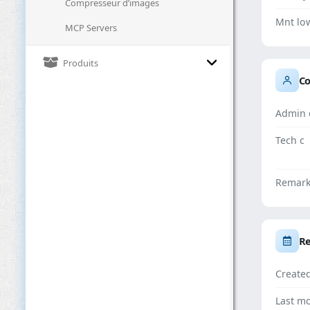
Compresseur d’images
Mnt lo
MCP Servers
Produits
Co
Admin 
Tech c
Remar
Re
Create
Last mo