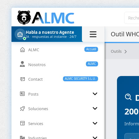
Habla a nuestro Agente
Outil WHO
IA · respuestas al instante · 24/7
ALMC
Accueil
Outils
Nosotros
ALMC
Contact
ALMC SECURITY S.L.U.
Posts
D
200
Soluciones
Services
Inform
Industries