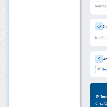
Source
In
Inet6n
An
Géo
Inqu
Chez AL