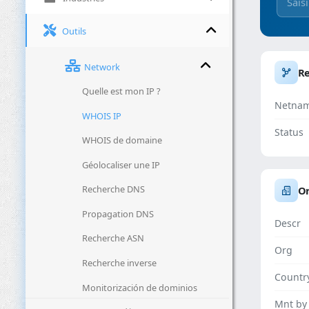
Outils
Network
R
Quelle est mon IP ?
Netna
WHOIS IP
Status
WHOIS de domaine
Géolocaliser une IP
Recherche DNS
Or
Propagation DNS
Descr
Recherche ASN
Org
Recherche inverse
Countr
Monitorización de dominios
Mnt by