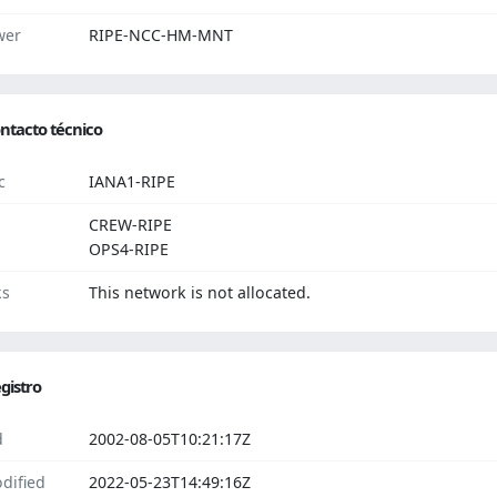
wer
RIPE-NCC-HM-MNT
ntacto técnico
c
IANA1-RIPE
CREW-RIPE
OPS4-RIPE
ks
This network is not allocated.
gistro
d
2002-08-05T10:21:17Z
dified
2022-05-23T14:49:16Z