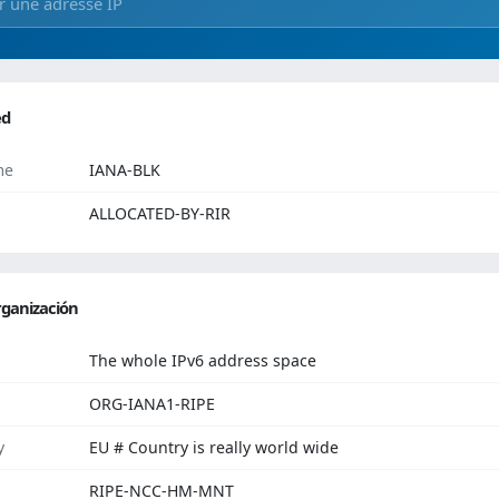
ed
me
IANA-BLK
ALLOCATED-BY-RIR
ganización
The whole IPv6 address space
ORG-IANA1-RIPE
y
EU # Country is really world wide
RIPE-NCC-HM-MNT