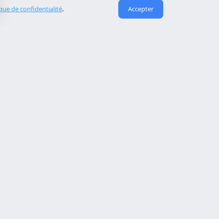
ique de confidentialité
.
Accepter
Liens utiles
À propos de nous
eida
Contact
Reserva cita
Réparation de site piraté