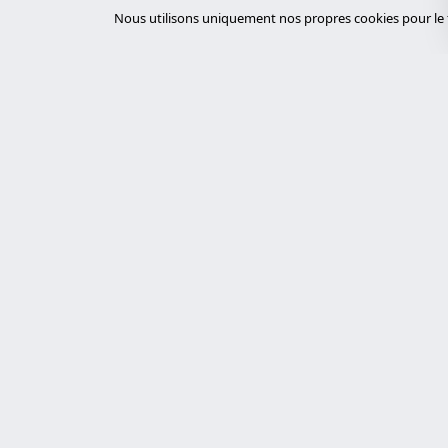
Nous utilisons uniquement nos propres cookies pour le f
Servi
desar
Experts en cybersécurité, développement
sur mesure avec Laravel et gestion de
tiend
serveurs. Nous proposons des solutions
chat
technologiques robustes, sécurisées et
auto