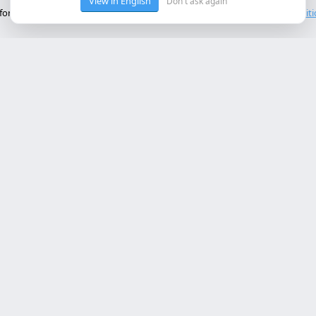
View in English
Don't ask again
onctionnement de base du site. Nous n'utilisons pas de cookies tiers.
Polit
ces Principaux
Contact
rollo web lleida
Rambla de Ferran, 37, 25007 Ll
a online a medida
+34 614 443 757
bot ia empresa
matización procesos empresa
info@almc.es