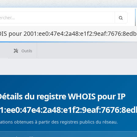
IS pour 2001:ee0:47e4:2a48:e1f2:9eaf:7676:8edb
Outils
Outil WHO
Outils
Quelle est mon IP ?
WHOIS IP
WHOIS de domaine
Recherche ASN
Recherche inverse
Monitorización de d
étails du registre WHOIS pour IP
1:ee0:47e4:2a48:e1f2:9eaf:7676:8ed
ations obtenues à partir des registres publics du réseau.