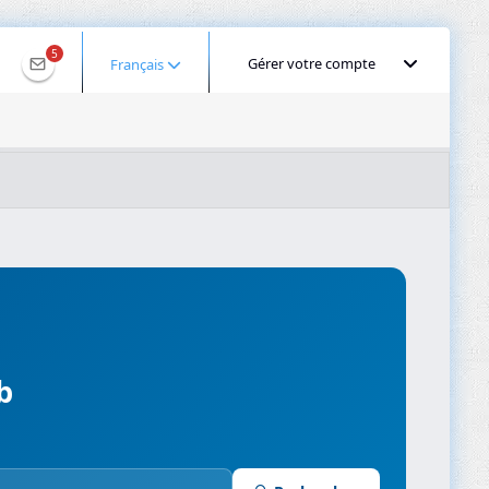
5
Gérer votre compte
Français
IS pour 2001:ee0:47e4:2a48:e1f2:9eaf:7676:8edb
Géolocaliser une IP
Recherche DNS
Propagation DNS
ominios
Compresseur d’images
b