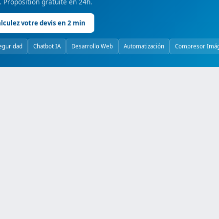
é. Proposition gratuite en 24h.
lculez votre devis en 2 min
eguridad
Chatbot IA
Desarrollo Web
Automatización
Compresor Imá