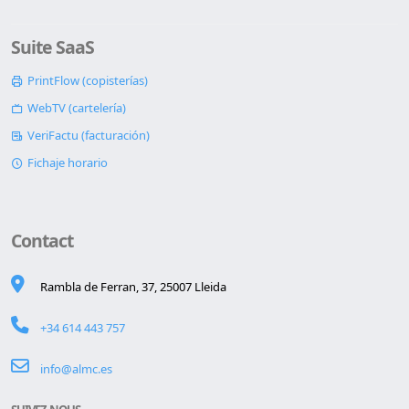
Suite SaaS
PrintFlow (copisterías)
WebTV (cartelería)
VeriFactu (facturación)
Fichaje horario
Contact
Rambla de Ferran, 37, 25007 Lleida
+34 614 443 757
info@almc.es