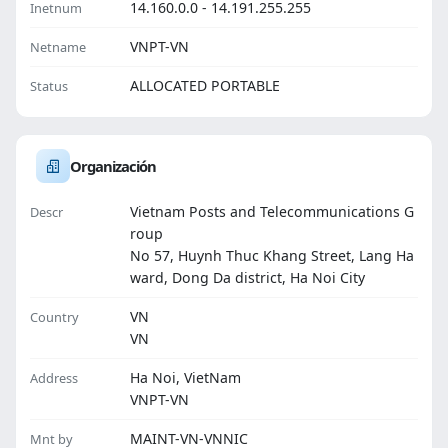
14.160.0.0 - 14.191.255.255
Inetnum
VNPT-VN
Netname
ALLOCATED PORTABLE
Status
Organización
Vietnam Posts and Telecommunications G
Descr
roup
No 57, Huynh Thuc Khang Street, Lang Ha
ward, Dong Da district, Ha Noi City
VN
Country
VN
Ha Noi, VietNam
Address
VNPT-VN
MAINT-VN-VNNIC
Mnt by