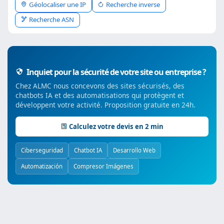
Géolocaliser une IP
Recherche inverse
Recherche ASN
Inquiet pour la sécurité de votre site ou entreprise ?
Chez ALMC nous concevons des sites sécurisés, des
chatbots IA et des automatisations qui protègent et
développent votre activité. Proposition gratuite en 24h.
Calculez votre devis en 2 min
Ciberseguridad
Chatbot IA
Desarrollo Web
Automatización
Compresor Imágenes