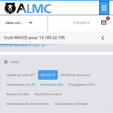
5
Français
Gérer votre compte
Outil WHOIS pour 14.189.32.195
Mostrar Dernières IP Vues
Outils
Quelle est mon IP ?
WHOIS IP
WHOIS de domaine
Géolocaliser une IP
Recherche DNS
Propagation DNS
Recherche ASN
Recherche inverse
Monitorización de dominios
Compresseur d’images