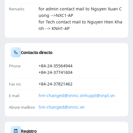
for admin contact mail to Nguyen Xuan C
Remarks
uong -->NXC1-AP
for Tech contact mail to Nguyen Hien Kha
nh --> KNH1-AP
Contacto directo
+84-24-35564944
Phone
+84-24-37741604
+84-24-37821462
Fax no
hm-changed@vnnic.vn
huypt@vnpt.vn
E mail
hm-changed@vnnic.vn
Abuse mailbox
Registro