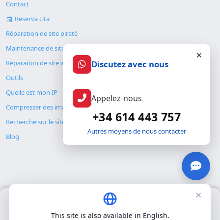
Contact
Reserva cita
Réparation de site piraté
Maintenance de site web
Discutez avec nous
Réparation de site web
Outils
Quelle est mon IP
Appelez-nous
Compresser des images
+34 614 443 757
Recherche sur le site
Autres moyens de nous contacter
Blog
×
Nous utilisons uniquement nos propres cookies pour le
© Copyright 2026. ALMC SECURITY S.L.U.
fonctionnement de base du site. Nous n'utilisons pas de cookies
This site is also available in English.
tiers.
Politique de confidentialité
.