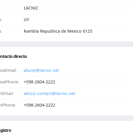
LACNIC
y
UY
s
Rambla Republica de Mexico 6125
ntacto directo
seEmail
abuse@lacnic.net
usePhone
+598-2604-2222
hEmail
whois-contact@lacnic.net
hPhone
+598-2604-2222
gistro