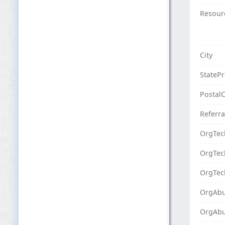
Resour
City
StateP
Postal
Referra
OrgTec
OrgTe
OrgTec
OrgAbu
OrgAb