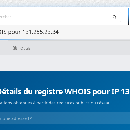
IS pour 131.255.23.34
Outils
Quelle est mon IP ?
WHOIS IP
WHOIS de domaine
Recherche ASN
Recherche inverse
Monitorización de d
étails du registre WHOIS pour IP 13
ations obtenues à partir des registres publics du réseau.