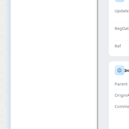
Update
RegDat
Ref
In
Parent
Origin
Comme