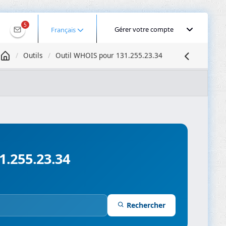
5
Gérer votre compte
Français
Outils
Outil WHOIS pour 131.255.23.34
Géolocaliser une IP
Recherche DNS
Propagation DNS
ominios
Compresseur d’images
1.255.23.34
Rechercher