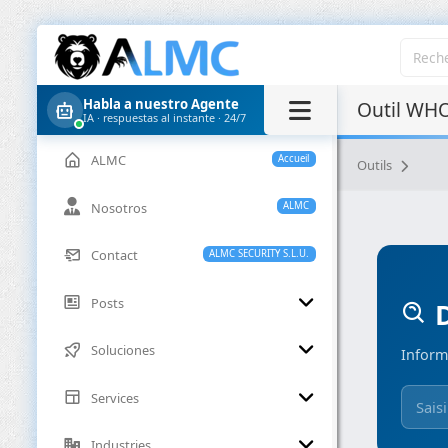
Habla a nuestro Agente
Outil WHO
IA · respuestas al instante · 24/7
ALMC
Accueil
Outils
Nosotros
ALMC
Contact
ALMC SECURITY S.L.U.
Posts
D
Soluciones
Inform
Services
Industries