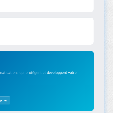
matisations qui protègent et développent votre
genes