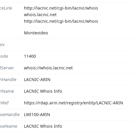
ceLink
http://lacnic.net/cgi-bin/lacnic/whois
whois.lacnic.net
http://lacnic.net/cgi-bin/lacnic/whois
Montevideo
rov
Code
11400
lServer
whois://whois.lacnic.net
hHandle
LACNIC-ARIN
chName
LACNIC Whois Info
hRef
https://rdap.arin.net/registry/entity/LACNIC-ARIN
seHandle
LWI100-ARIN
useName
LACNIC Whois Info