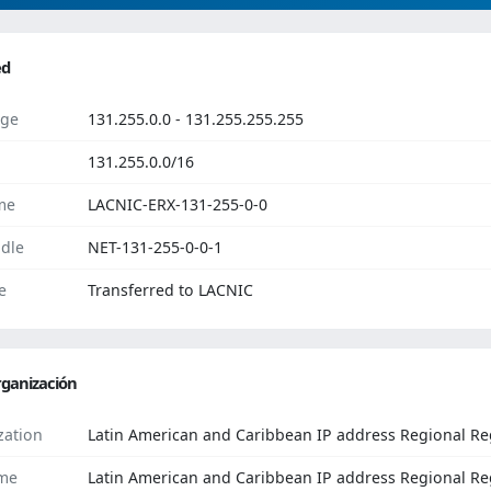
ed
ge
131.255.0.0 - 131.255.255.255
131.255.0.0/16
me
LACNIC-ERX-131-255-0-0
dle
NET-131-255-0-0-1
e
Transferred to LACNIC
ganización
zation
Latin American and Caribbean IP address Regional Reg
me
Latin American and Caribbean IP address Regional Re