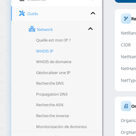
Outils
R
Network
NetRan
Quelle est mon IP ?
CIDR
WHOIS IP
NetNa
WHOIS de domaine
NetHan
Géolocaliser une IP
NetTyp
Recherche DNS
Propagation DNS
Recherche ASN
Or
Recherche inverse
Organi
Monitorización de dominios
OrgNa