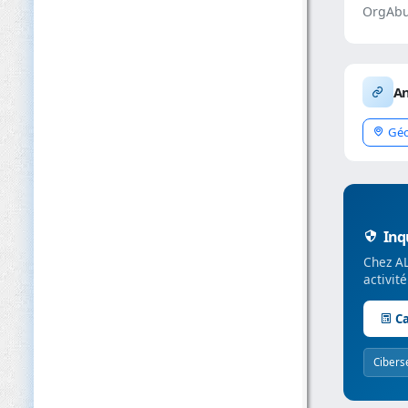
OrgAbu
An
Géo
Inqu
Chez AL
activit
Ca
Cibers