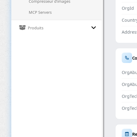
Compresseur d’images
OrgId
MCP Servers
Countr
Produits
Addres
Co
OrgAbu
OrgAb
OrgTec
OrgTec
Re