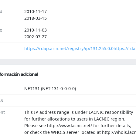
d
2010-11-17
2018-03-15
e
2010-11-03
2002-07-27
https://rdap.arin.net/registry/ip/131.255.0.0
https://rda
formación adicional
NET131 (NET-131-0-0-0-0)
AS
nt
This IP address range is under LACNIC responsibility
for further allocations to users in LACNIC region.
Please see http://www.lacnic.net/ for further details,
or check the WHOIS server located at http://whois.lacn