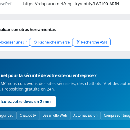
seRef
https://rdap.arin.net/registry/entity/LWI100-ARIN
alizar con otras herramientas
localiser une IP
Recherche inverse
Recherche ASN
iet pour la sécurité de votre site ou entreprise ?
MC nous concevons des sites sécurisés, des chatbots IA et des auto
é. Proposition gratuite en 24h.
lculez votre devis en 2 min
eguridad
Chatbot IA
Desarrollo Web
Automatización
Compresor Imá