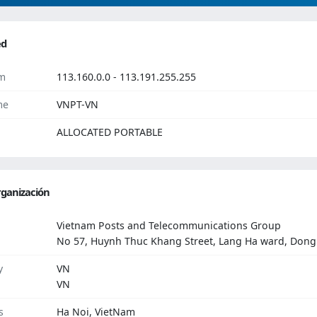
ed
m
113.160.0.0 - 113.191.255.255
me
VNPT-VN
ALLOCATED PORTABLE
ganización
Vietnam Posts and Telecommunications Group
No 57, Huynh Thuc Khang Street, Lang Ha ward, Dong D
y
VN
VN
s
Ha Noi, VietNam