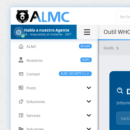
Habla a nuestro Agente
Outil WHO
IA · respuestas al instante · 24/7
ALMC
Accueil
Outils
Nosotros
ALMC
Contact
ALMC SECURITY S.L.U.
Posts
D
Soluciones
Inform
Services
Industries