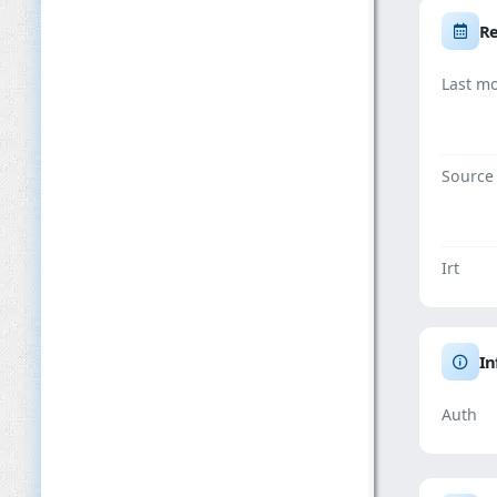
Re
Last mo
Source
Irt
In
Auth