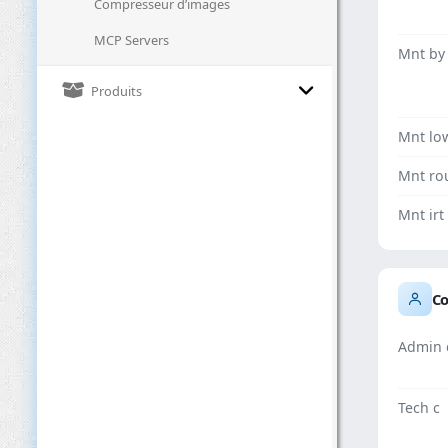
Compresseur d’images
MCP Servers
Mnt by
Produits
Mnt lo
Mnt ro
Mnt irt
Co
Admin 
Tech c