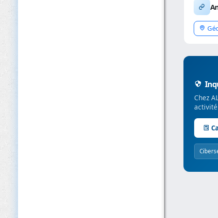
An
Géo
Inqu
Chez AL
activit
Ca
Cibers