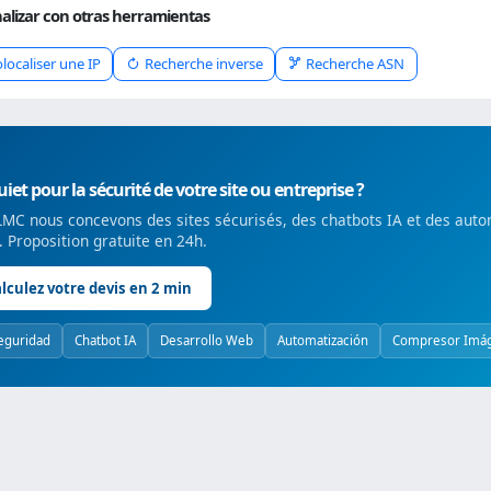
alizar con otras herramientas
localiser une IP
Recherche inverse
Recherche ASN
iet pour la sécurité de votre site ou entreprise ?
MC nous concevons des sites sécurisés, des chatbots IA et des auto
é. Proposition gratuite en 24h.
lculez votre devis en 2 min
eguridad
Chatbot IA
Desarrollo Web
Automatización
Compresor Imá