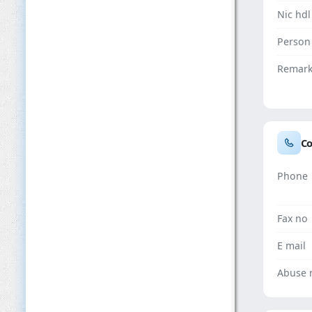
Nic hdl
Person
Remar
Co
Phone
Fax no
E mail
Abuse 