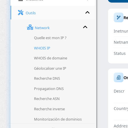
Outils
R
Network
Inetnu
Quelle est mon IP ?
Netna
WHOIS IP
Status
WHOIS de domaine
Géolocaliser une IP
Or
Recherche DNS
Propagation DNS
Descr
Recherche ASN
Countr
Recherche inverse
Monitorización de dominios
Addres