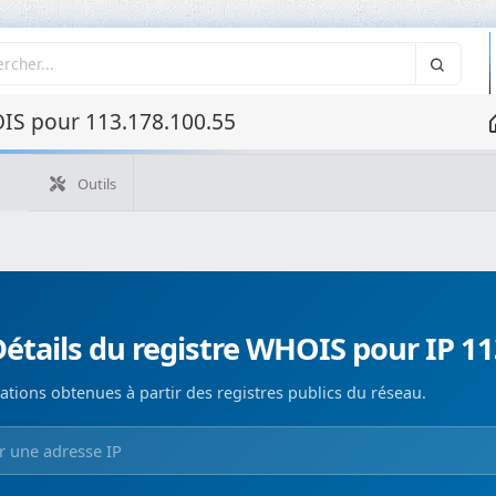
IS pour 113.178.100.55
Outils
Quelle est mon IP ?
WHOIS IP
WHOIS de domaine
Recherche ASN
Recherche inverse
Monitorización de d
étails du registre WHOIS pour IP 11
ations obtenues à partir des registres publics du réseau.