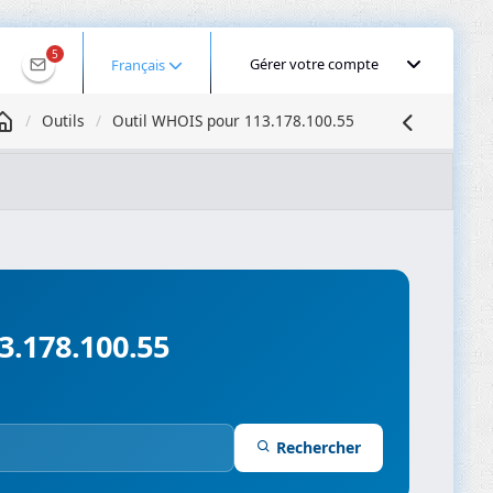
5
Gérer votre compte
Français
Outils
Outil WHOIS pour 113.178.100.55
Géolocaliser une IP
Recherche DNS
Propagation DNS
ominios
Compresseur d’images
3.178.100.55
Rechercher