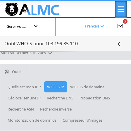
5
Français
Gérer votre compte
Outil WHOIS pour 103.199.85.110
Mostrar Dernières IP Vues
Outils
Quelle est mon IP ?
WHOIS IP
WHOIS de domaine
Géolocaliser une IP
Recherche DNS
Propagation DNS
Recherche ASN
Recherche inverse
Monitorización de dominios
Compresseur d’images