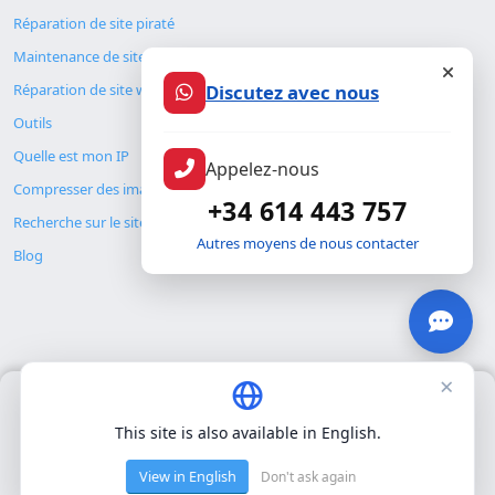
Réparation de site piraté
Maintenance de site web
Discutez avec nous
Réparation de site web
Outils
Quelle est mon IP
Appelez-nous
Compresser des images
+34 614 443 757
Recherche sur le site
Autres moyens de nous contacter
Blog
×
Nous utilisons uniquement nos propres cookies pour le
© Copyright 2026. ALMC SECURITY S.L.U.
fonctionnement de base du site. Nous n'utilisons pas de cookies
This site is also available in English.
tiers.
Politique de confidentialité
.
Légal
Ressources
View in English
Don't ask again
Accepter