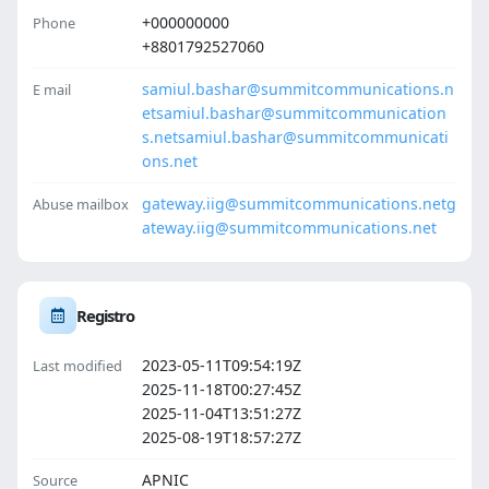
+000000000
Phone
+8801792527060
samiul.bashar@summitcommunications.n
E mail
et
samiul.bashar@summitcommunication
s.net
samiul.bashar@summitcommunicati
ons.net
gateway.iig@summitcommunications.net
g
Abuse mailbox
ateway.iig@summitcommunications.net
Registro
2023-05-11T09:54:19Z
Last modified
2025-11-18T00:27:45Z
2025-11-04T13:51:27Z
2025-08-19T18:57:27Z
APNIC
Source