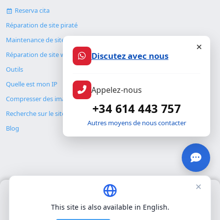
Reserva cita
Réparation de site piraté
Maintenance de site web
Discutez avec nous
Réparation de site web
Outils
Quelle est mon IP
Appelez-nous
Compresser des images
+34 614 443 757
Recherche sur le site
Autres moyens de nous contacter
Blog
×
Nous utilisons uniquement nos propres cookies pour le
© Copyright 2026. ALMC SECURITY S.L.U.
fonctionnement de base du site. Nous n'utilisons pas de cookies
This site is also available in English.
tiers.
Politique de confidentialité
.