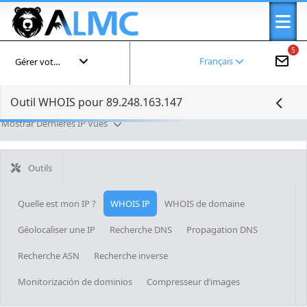
5
Français
Gérer votre compte
Outil WHOIS pour 89.248.163.147
Mostrar Dernières IP Vues
Outils
Quelle est mon IP ?
WHOIS IP
WHOIS de domaine
Géolocaliser une IP
Recherche DNS
Propagation DNS
Recherche ASN
Recherche inverse
Monitorización de dominios
Compresseur d’images