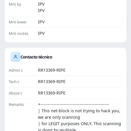
IPV
Mnt by
IPV
IPV
Mnt lower
IPV
Mnt routes
Contacto técnico
RR13369-RIPE
Admin c
RR13369-RIPE
Tech c
RR13369-RIPE
Abuse c
+-----------------------------------------------
Remarks
| This net-block is not trying to hack you,
we are only scanning
| for LEGIT purposes ONLY. This scanning
is done by multiple