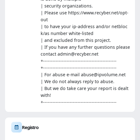
| security organizations.
| Please use https://www.recyber.net/opt-
out
| to have your ip-address and/or netbloc
k/as number white-listed
| and excluded from this project.
| If you have any further questions please
contact admin@recyber.net
+-----------------------------------------------
+-----------------------------------------------
| For abuse e-mail abuse@ipvolume.net
| We do not always reply to abuse.
| But we do take care your report is dealt
with!
+-----------------------------------------------
Registro