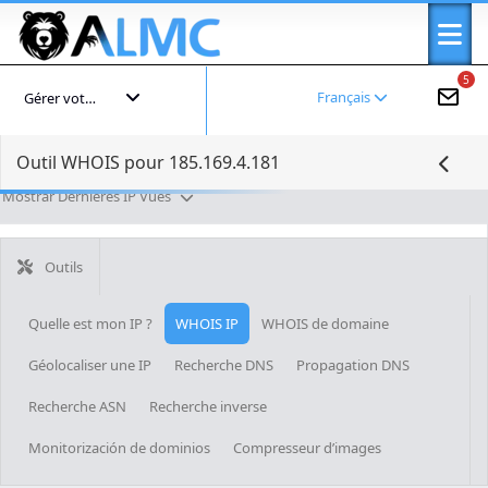
5
Français
Gérer votre compte
Outil WHOIS pour 185.169.4.181
Mostrar Dernières IP Vues
Outils
Quelle est mon IP ?
WHOIS IP
WHOIS de domaine
Géolocaliser une IP
Recherche DNS
Propagation DNS
Recherche ASN
Recherche inverse
Monitorización de dominios
Compresseur d’images