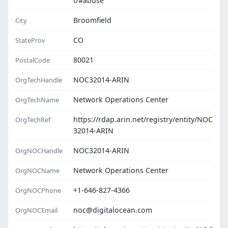
t/#abuse
Broomfield
City
CO
StateProv
80021
PostalCode
NOC32014-ARIN
OrgTechHandle
Network Operations Center
OrgTechName
https://rdap.arin.net/registry/entity/NOC
OrgTechRef
32014-ARIN
NOC32014-ARIN
OrgNOCHandle
Network Operations Center
OrgNOCName
+1-646-827-4366
OrgNOCPhone
noc@digitalocean.com
OrgNOCEmail