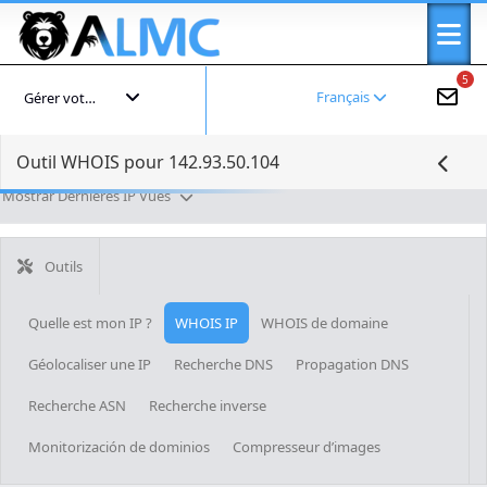
5
Français
Gérer votre compte
Outil WHOIS pour 142.93.50.104
Mostrar Dernières IP Vues
Outils
Quelle est mon IP ?
WHOIS IP
WHOIS de domaine
Géolocaliser une IP
Recherche DNS
Propagation DNS
Recherche ASN
Recherche inverse
Monitorización de dominios
Compresseur d’images