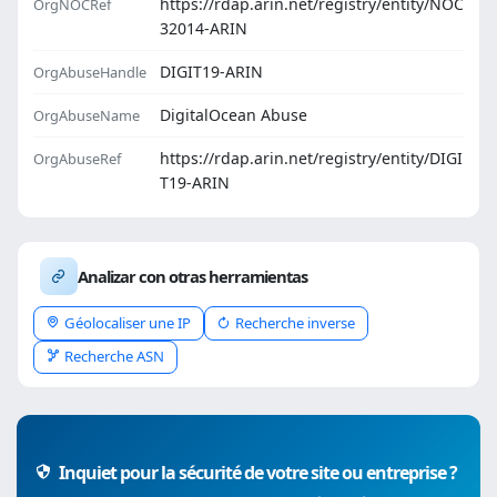
https://rdap.arin.net/registry/entity/NOC
OrgNOCRef
32014-ARIN
DIGIT19-ARIN
OrgAbuseHandle
DigitalOcean Abuse
OrgAbuseName
https://rdap.arin.net/registry/entity/DIGI
OrgAbuseRef
T19-ARIN
Analizar con otras herramientas
Géolocaliser une IP
Recherche inverse
Recherche ASN
Inquiet pour la sécurité de votre site ou entreprise ?