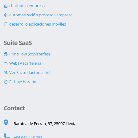
chatbot ia empresa
automatización procesos empresa
desarrollo aplicaciones móviles
Suite SaaS
PrintFlow (copisterías)
WebTV (cartelería)
VeriFactu (facturación)
Fichaje horario
Contact
Rambla de Ferran, 37, 25007 Lleida
+34 614 443 757