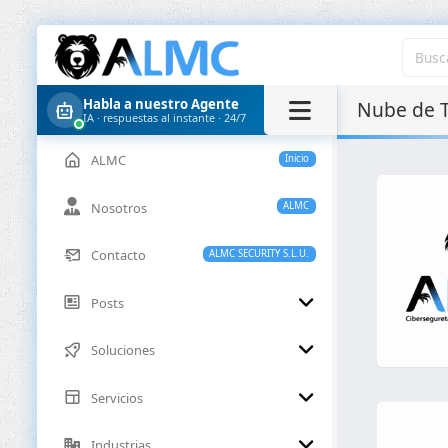
Habla a nuestro Agente
Nube de 
IA · respuestas al instante · 24/7
ALMC
Inicio
Nosotros
ALMC
Contacto
ALMC SECURITY S.L.U.
Posts
Soluciones
Servicios
Industrias