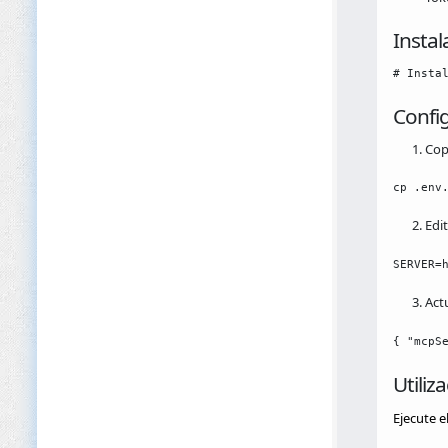
Instal
# Insta
Confi
Copi
cp .env
Edi
SERVER=
Act
{ "mcpS
Utiliz
Ejecute el