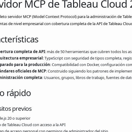
vidor MCP de Tableau Cloud 
to servidor MCP (Model Context Protocol) para la administración de Table
tas de nivel empresarial con cobertura completa de la API de Tableau Cloud,
cterísticas
ertura completa de API
: más de 50 herramientas que cubren todos los as
uitectura empresarial
: TypeScript con seguridad de tipos completa, regis
parado para la producción
: Compatibilidad con Docker, configuración co
ándares oficiales de MCP
: Construido siguiendo los patrones de implemen
inistración completa
: Usuarios, grupos, libros de trabajo, fuentes de d
io rápido
itos previos
e.js 20 o superior
o de Tableau Cloud con acceso a la API
en de acceso personal con permisos de administrador del sitio