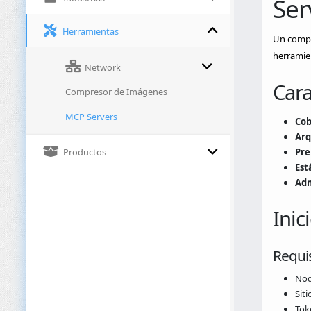
Ser
Herramientas
Un comple
herramien
Network
Cara
Compresor de Imágenes
MCP Servers
Cob
Arq
Productos
Pre
Est
Adm
Inic
Requis
Nod
Siti
Tok