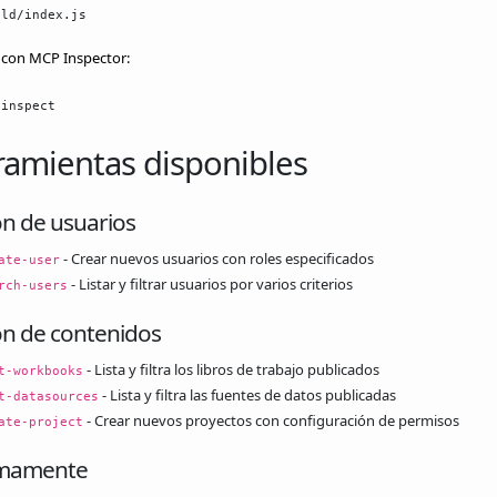
ild/index.js
r con MCP Inspector:
 inspect
amientas disponibles
ón de usuarios
- Crear nuevos usuarios con roles especificados
ate-user
- Listar y filtrar usuarios por varios criterios
rch-users
ón de contenidos
- Lista y filtra los libros de trabajo publicados
t-workbooks
- Lista y filtra las fuentes de datos publicadas
t-datasources
- Crear nuevos proyectos con configuración de permisos
ate-project
imamente