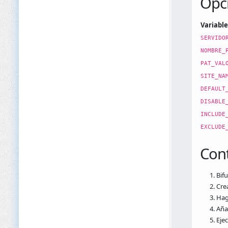
Opci
Variabl
SERVIDO
NOMBRE_
PAT_VAL
SITE_NA
DEFAULT
DISABLE
INCLUDE
EXCLUDE
Cont
Bifu
Cre
Hag
Aña
Ejec