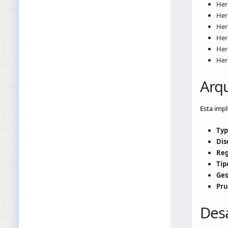
Her
Her
Her
Her
Her
Her
Arqu
Esta impl
Typ
Dis
Reg
Tip
Ges
Pru
Desa