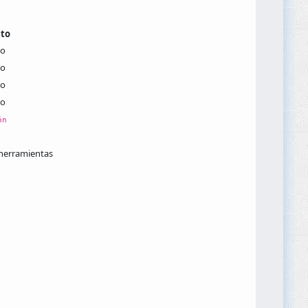
cto
io
io
io
io
ón
 herramientas