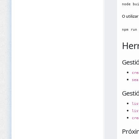
node bu
O utiliza
npm run
Herr
Gesti
cre
sea
Gesti
lis
lis
cre
Próx