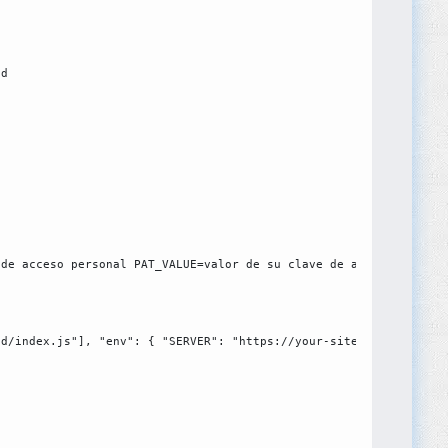
ld
 de acceso personal PAT_VALUE=valor de su clave de acceso person
ld/index.js"], "env": { "SERVER": "https://your-site.online.tabl