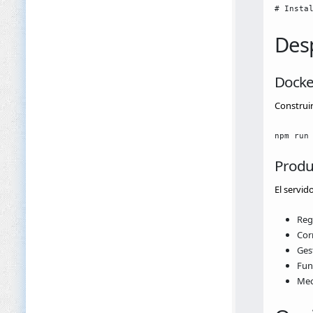
# Insta
Des
Docke
Construir
npm run
Produ
El servid
Reg
Cor
Ges
Fun
Mec