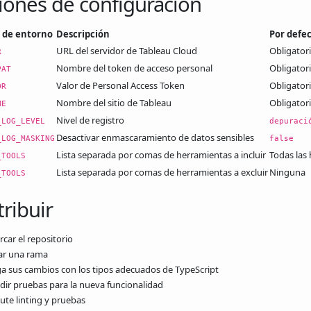
ones de configuración
e de entorno
Descripción
Por defe
URL del servidor de Tableau Cloud
Obligator
R
Nombre del token de acceso personal
Obligator
PAT
Valor de Personal Access Token
Obligator
OR
Nombre del sitio de Tableau
Obligator
ME
Nivel de registro
_LOG_LEVEL
depuraci
Desactivar enmascaramiento de datos sensibles
_LOG_MASKING
false
Lista separada por comas de herramientas a incluir
Todas las
_TOOLS
Lista separada por comas de herramientas a excluir
Ninguna
_TOOLS
ribuir
rcar el repositorio
ar una rama
a sus cambios con los tipos adecuados de TypeScript
dir pruebas para la nueva funcionalidad
ute linting y pruebas