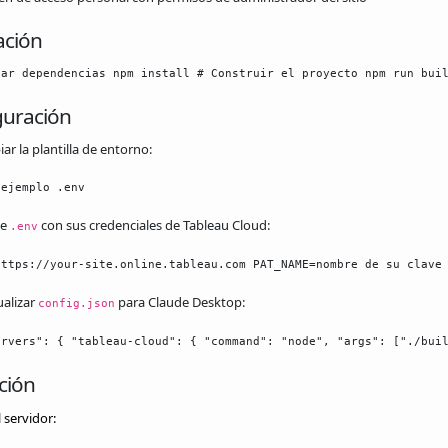
ación
lar dependencias npm install # Construir el proyecto npm run bui
guración
ar la plantilla de entorno:
.ejemplo .env
te
con sus credenciales de Tableau Cloud:
.env
https://your-site.online.tableau.com PAT_NAME=nombre de su clave
ualizar
para Claude Desktop:
config.json
ervers": { "tableau-cloud": { "command": "node", "args": ["./bui
ación
 servidor: