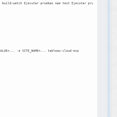
n build:watch Ejecutar pruebas npm test Ejecutar pruebas con cob
VALUE=... -e SITE_NAME=... tableau-cloud-mcp