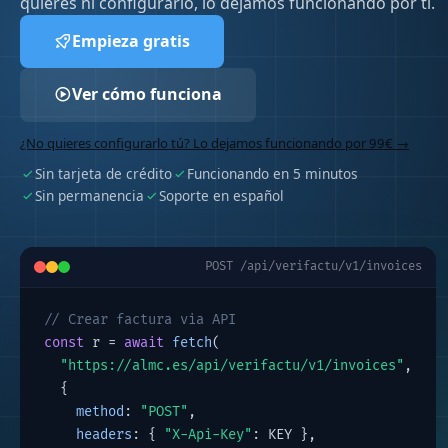
quieres ni configurarlo, lo dejamos funcionando por ti.
Empieza gratis
Ver cómo funciona
¿No quieres configurarlo tú? Lo dejamos funcionando por 99€ →
Sin tarjeta de crédito
Funcionando en 5 minutos
Sin permanencia
Soporte en español
POST /api/verifactu/v1/invoices
// Crear factura via API
const
 r = 
await
fetch
(
"https://almc.es/api/verifactu/v1/invoices"
,
  {
method
: 
"POST"
,
headers
: { 
"X-Api-Key"
: KEY },