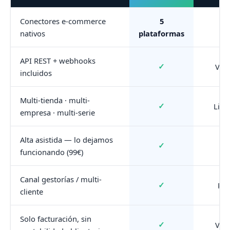
Conectores e-commerce
5
1
nativos
plataformas
API REST + webhooks
✓
Vari
incluidos
Multi-tienda · multi-
✓
Limi
empresa · multi-serie
Alta asistida — lo dejamos
✓
funcionando (99€)
Canal gestorías / multi-
✓
Par
cliente
Solo facturación, sin
✓
Vari