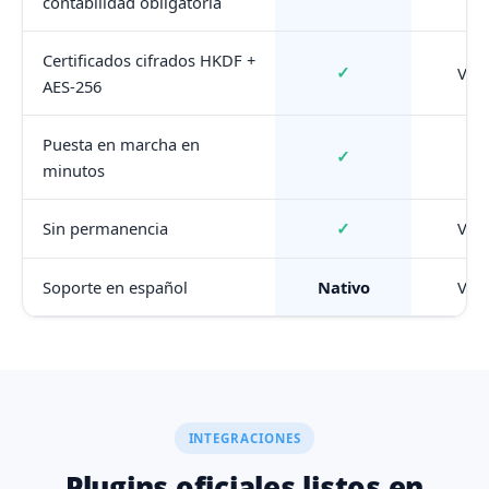
contabilidad obligatoria
Certificados cifrados HKDF +
✓
Vari
AES-256
Puesta en marcha en
✓
minutos
✓
Sin permanencia
Vari
Soporte en español
Nativo
Vari
INTEGRACIONES
Plugins oficiales listos en