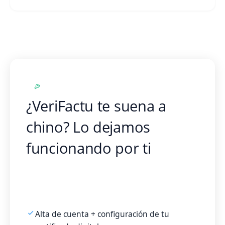
SERVICIO LLAVE EN MANO
¿VeriFactu te suena a
chino? Lo dejamos
funcionando por ti
Certificado digital, series, plugin y primera
factura enviada a la AEAT. Tú no tocas nada.
99€ pago único, sin permanencia.
Alta de cuenta + configuración de tu