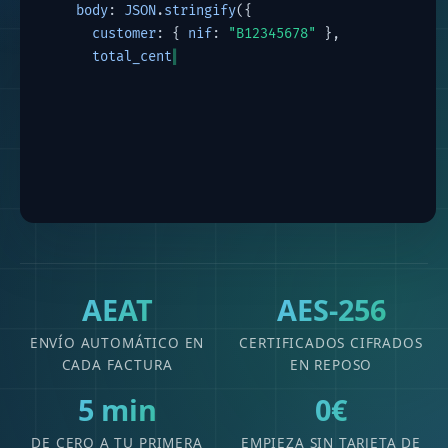
body
: 
JSON
.
stringify
({
customer
: { 
nif
: 
"B12345678"
 },
total_cents
: 
14500
    })
  });
// → 200 OK  factura aceptad
AEAT
AES-256
ENVÍO AUTOMÁTICO EN
CERTIFICADOS CIFRADOS
CADA FACTURA
EN REPOSO
5 min
0€
DE CERO A TU PRIMERA
EMPIEZA SIN TARJETA DE