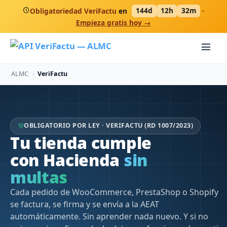
Obligatoriedad VeriFactu
en
144d
12h
32m
·
Empieza gratis hoy →
ALMC
VeriFactu
OBLIGATORIO POR LEY · VERIFACTU (RD 1007/2023)
Tu tienda cumple
con Hacienda
sin
papeleo
Cada pedido de WooCommerce, PrestaShop o Shopify
se factura, se firma y se envía a la AEAT
automáticamente. Sin aprender nada nuevo. Y si no