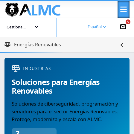
5
Español
Gestiona tu cuenta
Energías Renovables
INDUSTRIAS
Soluciones para Energías
Renovables
Soluciones de ciberseguridad, programación y
servidores para el sector Energías Renovables.
Protege, moderniza y escala con ALMC.
3