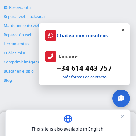
Reserva cita
Reparar web hackeada
Mantenimiento web
Reparación web
Chatea con nosotros
Herramientas
Cuál es mi IP
Llámanos
Comprimir imágenes
+34 614 443 757
Buscar en el sitio
Más formas de contacto
Blog
×
Usamos únicamente cookies propias para el funcionamiento
© Copyright 2026. ALMC SECURITY S.L.U.
básico del sitio. No utilizamos cookies de terceros.
Política de
This site is also available in English.
privacidad
.