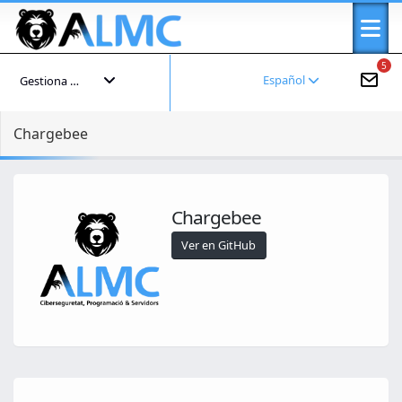
5
Español
Gestiona tu cuenta
Chargebee
Chargebee
Ver en GitHub