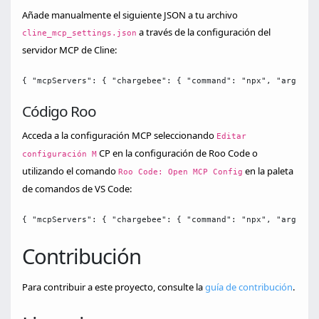
Añade manualmente el siguiente JSON a tu archivo
a través de la configuración del
cline_mcp_settings.json
servidor MCP de Cline:
{ "mcpServers": { "chargebee": { "command": "npx", "args": 
Código Roo
Acceda a la configuración MCP seleccionando
Editar
CP en la configuración de Roo Code o
configuración M
utilizando el comando
en la paleta
Roo Code: Open MCP Config
de comandos de VS Code:
{ "mcpServers": { "chargebee": { "command": "npx", "args": 
Contribución
Para contribuir a este proyecto, consulte la
guía de contribución
.