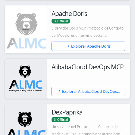
Apache Doris
Official
El servidor Doris MCP (Protocolo de Contexto
del Modelo) es un servicio backend
construido...
Explorar Apache Doris
AlibabaCloud DevOps MCP
Explorar AlibabaCloud DevOps...
DexPaprika
Official
Un servidor del Protocolo de Contexto de
Modelo (MCP) que proporciona acceso bajo