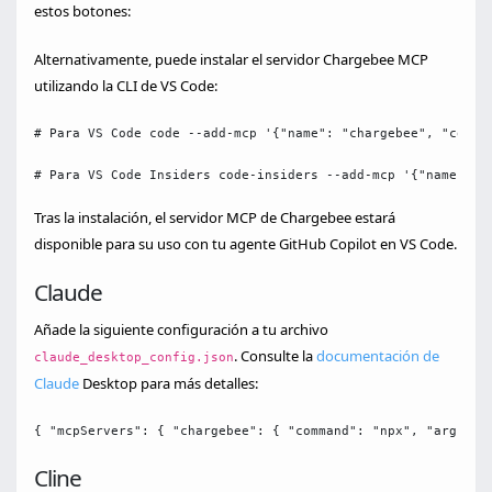
estos botones:
Alternativamente, puede instalar el servidor Chargebee MCP
utilizando la CLI de VS Code:
# Para VS Code code --add-mcp '{"name": "chargebee", "comma
# Para VS Code Insiders code-insiders --add-mcp '{"name": "
Tras la instalación, el servidor MCP de Chargebee estará
disponible para su uso con tu agente GitHub Copilot en VS Code.
Claude
Añade la siguiente configuración a tu archivo
. Consulte la
documentación de
claude_desktop_config.json
Claude
Desktop para más detalles:
{ "mcpServers": { "chargebee": { "command": "npx", "args": 
Cline