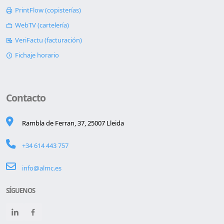
PrintFlow (copisterías)
WebTV (cartelería)
VeriFactu (facturación)
Fichaje horario
Contacto
Rambla de Ferran, 37, 25007 Lleida
+34 614 443 757
info@almc.es
SÍGUENOS