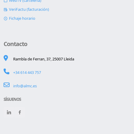
WebTV (cartelería)
VeriFactu (facturación)
Fichaje horario
Contacto
Rambla de Ferran, 37, 25007 Lleida
+34 614 443 757
info@almc.es
SÍGUENOS