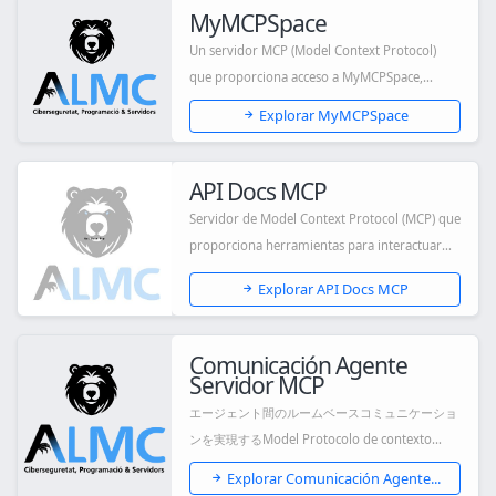
MyMCPSpace
Un servidor MCP (Model Context Protocol)
que proporciona acceso a MyMCPSpace,
permitiendo...
Explorar MyMCPSpace
API Docs MCP
Servidor de Model Context Protocol (MCP) que
proporciona herramientas para interactuar
con...
Explorar API Docs MCP
Comunicación Agente
Servidor MCP
エージェント間のルームベースコミュニケーショ
ンを実現するModel Protocolo de contexto
(MCP)...
Explorar Comunicación Agente...