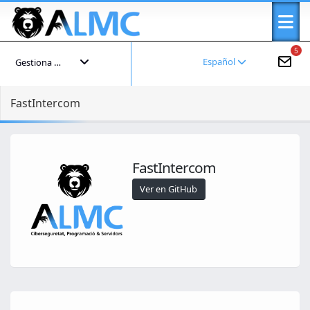
5
Español
Gestiona tu cuenta
FastIntercom
FastIntercom
Ver en GitHub