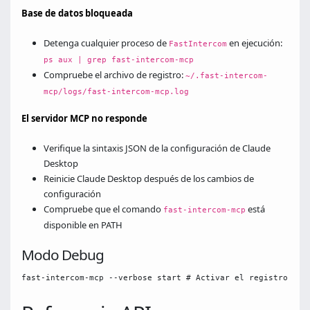
Base de datos bloqueada
Detenga cualquier proceso de
en ejecución:
FastIntercom
ps aux | grep fast-intercom-mcp
Compruebe el archivo de registro:
~/.fast-intercom-
mcp/logs/fast-intercom-mcp.log
El servidor MCP no responde
Verifique la sintaxis JSON de la configuración de Claude
Desktop
Reinicie Claude Desktop después de los cambios de
configuración
Compruebe que el comando
está
fast-intercom-mcp
disponible en PATH
Modo Debug
fast-intercom-mcp --verbose start # Activar el registro det