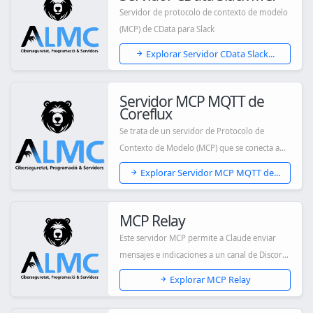
Servidor de protocolo de contexto de modelo
(MCP) de CData para Slack
Explorar Servidor CData Slack...
Servidor MCP MQTT de
Coreflux
Se trata de un servidor de Protocolo de
Contexto de Modelo (MCP) que se conecta a
un broke...
Explorar Servidor MCP MQTT de...
MCP Relay
Este servidor MCP permite a Claude enviar
mensajes e indicaciones a un canal de Discord
y...
Explorar MCP Relay