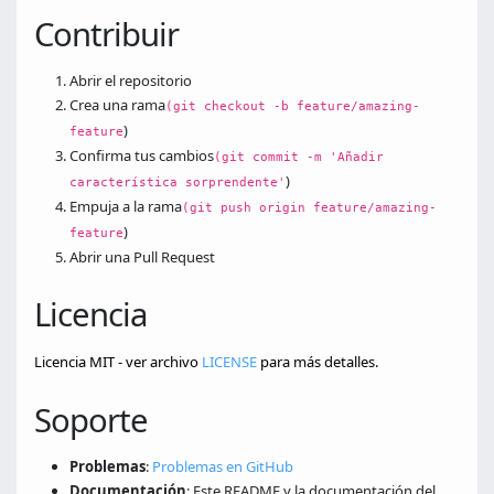
Contribuir
Abrir el repositorio
Crea una rama
(git checkout -b feature/amazing-
)
feature
Confirma tus cambios
(git commit -m 'Añadir
)
característica sorprendente'
Empuja a la rama
(git push origin feature/amazing-
)
feature
Abrir una Pull Request
Licencia
Licencia MIT - ver archivo
LICENSE
para más detalles.
Soporte
Problemas
:
Problemas en GitHub
Documentación
: Este README y la documentación del