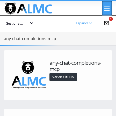
5
Español
Gestiona tu cuenta
any-chat-completions-mcp
any-chat-completions-
mcp
Ver en GitHub