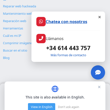
Reparar web hackeada
Mantenimiento web
Chatea con nosotros
Reparación web
Herramientas
Cuál es mi IP
Llámanos
Comprimir imágenes
+34 614 443 757
Buscar en el sitio
Más formas de contacto
Blog
×
Usamos únicamente cookies propias para el funcionamiento
© Copyright 2026. ALMC SECURITY S.L.U.
básico del sitio. No utilizamos cookies de terceros.
Política de
This site is also available in English.
privacidad
.
Legal
Recursos
View in English
Don't ask again
Aceptar