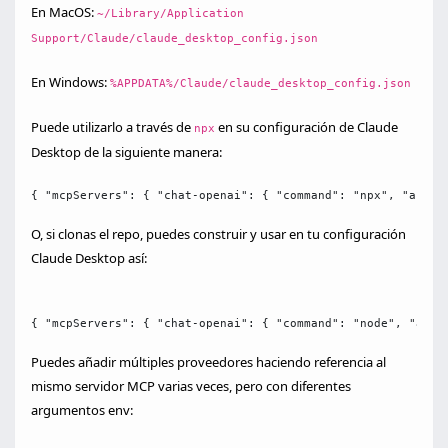
En MacOS:
~/Library/Application
Support/Claude/claude_desktop_config.json
En Windows:
%APPDATA%/Claude/claude_desktop_config.json
Puede utilizarlo a través de
en su configuración de Claude
npx
Desktop de la siguiente manera:
{ "mcpServers": { "chat-openai": { "command": "npx", "args"
O, si clonas el repo, puedes construir y usar en tu configuración
Claude Desktop así:
{ "mcpServers": { "chat-openai": { "command": "node", "args
Puedes añadir múltiples proveedores haciendo referencia al
mismo servidor MCP varias veces, pero con diferentes
argumentos env: