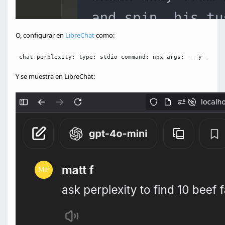
O, configurar en
LibreChat
como:
 chat-perplexity: type: stdio command: npx args: - -y - @py
Y se muestra en LibreChat: