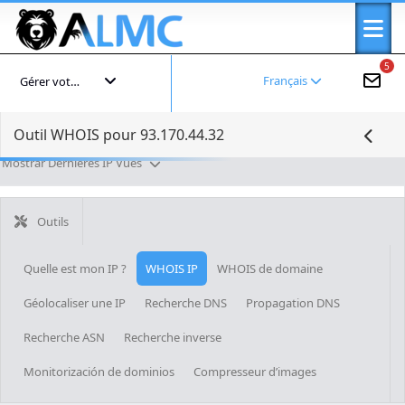
5
Français
Gérer votre compte
Outil WHOIS pour 93.170.44.32
Mostrar Dernières IP Vues
Outils
Quelle est mon IP ?
WHOIS IP
WHOIS de domaine
Géolocaliser une IP
Recherche DNS
Propagation DNS
Recherche ASN
Recherche inverse
Monitorización de dominios
Compresseur d’images