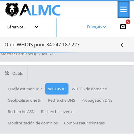
5
Français
Gérer votre compte
Outil WHOIS pour 84.247.187.227
Mostrar Dernières IP Vues
Outils
Quelle est mon IP ?
WHOIS IP
WHOIS de domaine
Géolocaliser une IP
Recherche DNS
Propagation DNS
Recherche ASN
Recherche inverse
Monitorización de dominios
Compresseur d’images