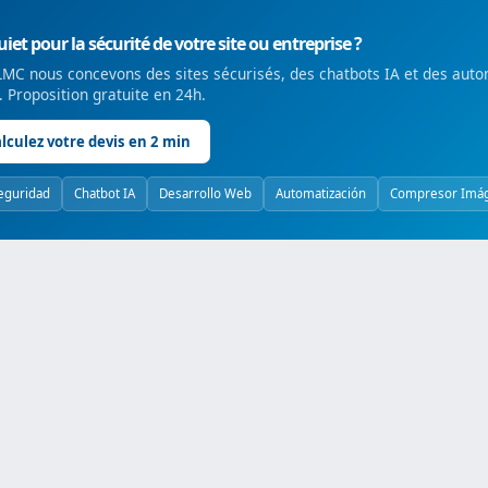
iet pour la sécurité de votre site ou entreprise ?
MC nous concevons des sites sécurisés, des chatbots IA et des auto
é. Proposition gratuite en 24h.
lculez votre devis en 2 min
eguridad
Chatbot IA
Desarrollo Web
Automatización
Compresor Imá