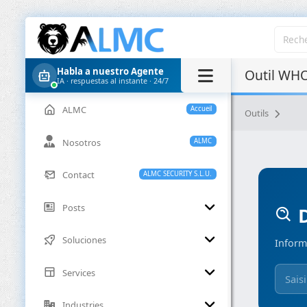
Habla a nuestro Agente
Outil WHO
IA · respuestas al instante · 24/7
ALMC
Accueil
Outils
Nosotros
ALMC
Contact
ALMC SECURITY S.L.U.
Posts
D
Soluciones
Inform
Services
Industries