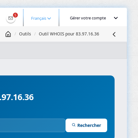
5
Gérer votre compte
Français
Outils
Outil WHOIS pour 83.97.16.36
Géolocaliser une IP
Recherche DNS
Propagation DNS
ominios
Compresseur d’images
.97.16.36
Rechercher