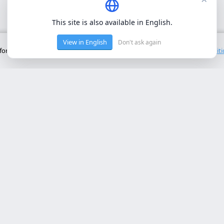
This site is also available in English.
View in English
Don't ask again
onctionnement de base du site. Nous n'utilisons pas de cookies tiers.
Polit
ces Principaux
Contact
rollo web lleida
Rambla de Ferran, 37, 25007 Ll