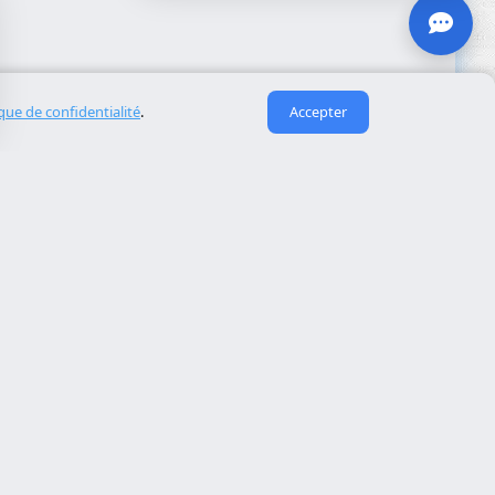
ique de confidentialité
.
Accepter
Liens utiles
À propos de nous
eida