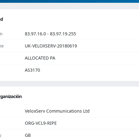
ed
m
83.97.16.0 - 83.97.19.255
me
UK-VELOXSERV-20180619
ALLOCATED PA
AS3170
ganización
VeloxServ Communications Ltd
ORG-VCL9-RIPE
y
GB