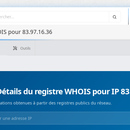
IS pour 83.97.16.36
Outils
Quelle est mon IP ?
WHOIS IP
WHOIS de domaine
Recherche ASN
Recherche inverse
Monitorización de d
étails du registre WHOIS pour IP 83
ations obtenues à partir des registres publics du réseau.