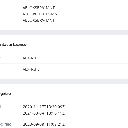
VELOXSERV-MNT
RIPE-NCC-HM-MNT
VELOXSERV-MNT
ntacto técnico
c
VLX-RIPE
VLX-RIPE
gistro
d
2020-11-17T13:20:09Z
2021-03-04T13:16:11Z
dified
2023-09-08T11:08:21Z