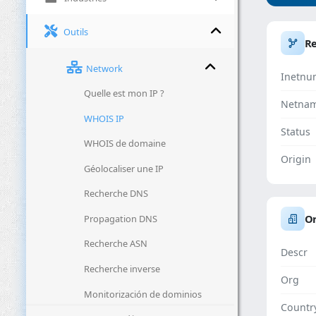
Outils
R
Network
Inetnu
Quelle est mon IP ?
Netna
WHOIS IP
Status
WHOIS de domaine
Origin
Géolocaliser une IP
Recherche DNS
Or
Propagation DNS
Recherche ASN
Descr
Recherche inverse
Org
Monitorización de dominios
Countr