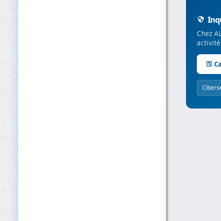
Inqu
Chez AL
activit
Ca
Cibers