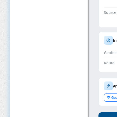
Source
In
Geofee
Route
An
Géo