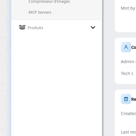
Compresseur d’images
Mnt by
MCP Servers
Produits
Co
Admin 
Tech c
Re
Create
Last mo